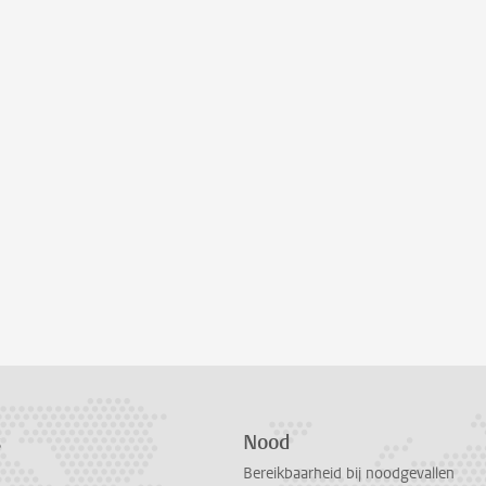
s
Nood
Bereikbaarheid bij noodgevallen