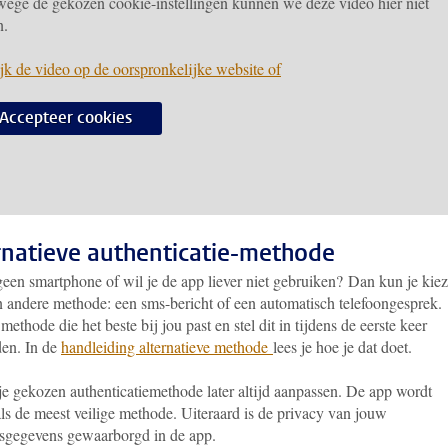
ege de gekozen cookie-instellingen kunnen we deze video hier niet
n.
jk de video op de oorspronkelijke website of
Accepteer cookies
rnatieve authenticatie-methode
geen smartphone of wil je de app liever niet gebruiken? Dan kun je kie
n andere methode: een sms-bericht of een automatisch telefoongesprek.
methode die het beste bij jou past en stel dit in tijdens de eerste keer
en. In de
handleiding alternatieve methode
lees je hoe je dat doet.
je gekozen authenticatiemethode later altijd aanpassen. De app wordt
ls de meest veilige methode. Uiteraard is de privacy van jouw
sgegevens gewaarborgd in de app.