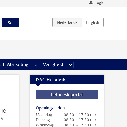
Login
agina’s
e & Marketing
meer Communicatie & Marketing pagina’s
Veiligheid
meer Veiligheid pagina’s
ISSC-Helpdesk
helpdesk portal
Openingstijden
 je
Maandag
08:30 - 17:30 uur
is
Dinsdag
08:30 - 17:30 uur
Woensdag
08:30 - 17:30 uur