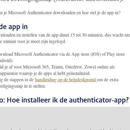
n je Microsoft Authenticator downloaden en hoe stel je de app in?
 de app in
nloaden en instellen van de app duurt 15 tot 30 minuten, dus wacht niet
te minuut voor je moet zijn ingelogd.
nload Microsoft Authenticator via de App store (iOS) of Play store
droid).
d je af voor Microsoft 365, Teams, Onedrive. Zowel online als
apparaten waarop je de apps al hebt geïnstalleerd.
g de stappen in de
handleiding op de helpdeskportal
om de extra
eiligingsstap in te stellen.
o: Hoe installeer ik de authenticator-app?