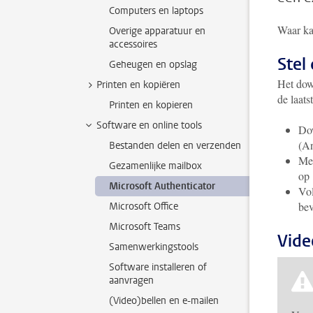
Computers en laptops
Waar ka
Overige apparatuur en
accessoires
Stel
Geheugen en opslag
Het dow
Printen en kopiëren
de laats
Printen en kopieren
Software en online tools
Dow
(An
Bestanden delen en verzenden
Mel
Gezamenlijke mailbox
op 
Microsoft Authenticator
Vol
bev
Microsoft Office
Microsoft Teams
Vide
Samenwerkingstools
Software installeren of
aanvragen
(Video)bellen en e-mailen