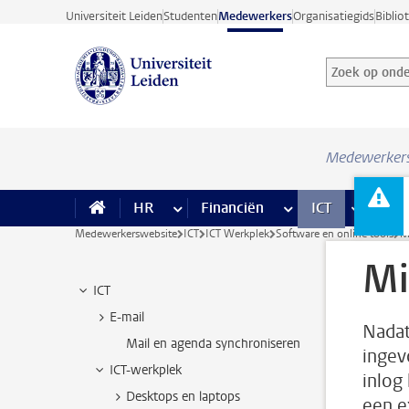
Ga direct naar de inhoud
Universiteit Leiden
Studenten
Medewerkers
Organisatiegids
Biblio
Zoek op onder
Zoekterm
Medewerker
HR
meer HR pagina’s
Financiën
meer Financiën pagi
ICT
meer ICT
Facil
Medewerkerswebsite
ICT
ICT Werkplek
Software en online tools
M
Mi
ICT
E-mail
Nadat
Mail en agenda synchroniseren
ingev
ICT-werkplek
inlog
Desktops en laptops
een e