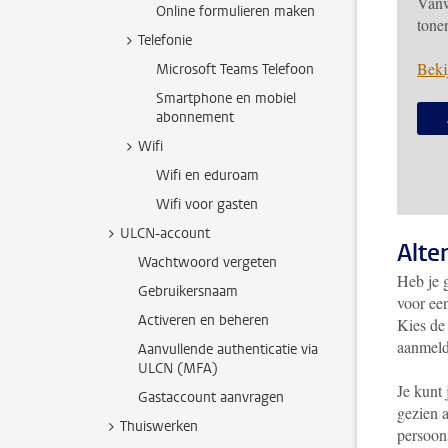
Vanw
Online formulieren maken
tone
Telefonie
Beki
Microsoft Teams Telefoon
Smartphone en mobiel
abonnement
Wifi
Wifi en eduroam
Wifi voor gasten
ULCN-account
Alte
Wachtwoord vergeten
Heb je 
Gebruikersnaam
voor ee
Activeren en beheren
Kies de 
aanmeld
Aanvullende authenticatie via
ULCN (MFA)
Je kunt 
Gastaccount aanvragen
gezien a
Thuiswerken
persoon