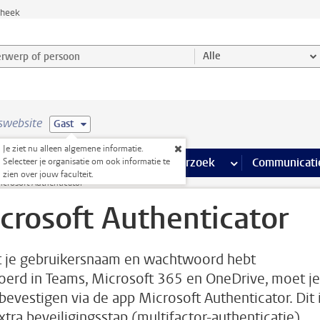
theek
werp of persoon en selecteer categorie
Alle
swebsite
Gast
Je ziet nu alleen algemene informatie.
na’s
 pagina’s
iteiten
meer Faciliteiten pagina’s
Onderwijs
meer Onderwijs pagina’s
Onderzoek
meer Onderzoek p
Communicati
Selecteer je organisatie om ook informatie te
zien over jouw faculteit.
icrosoft Authenticator
crosoft Authenticator
 je gebruikersnaam en wachtwoord hebt
oerd in Teams, Microsoft 365 en OneDrive, moet je
 bevestigen via de app Microsoft Authenticator. Dit 
xtra beveiligingsstap (multifactor-authenticatie).