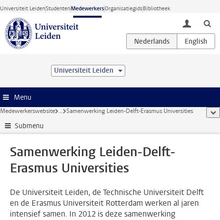
Ga direct naar de inhoud
Universiteit Leiden
Studenten
Medewerkers
Organisatiegids
Bibliotheek
toggle lo
Universiteit Leiden
Menu
Medewerkerswebsite
...
Samenwerking Leiden-Delft-Erasmus Universities
too
Submenu
Samenwerking Leiden-Delft-
Erasmus Universities
De Universiteit Leiden, de Technische Universiteit Delft
en de Erasmus Universiteit Rotterdam werken al jaren
intensief samen. In 2012 is deze samenwerking