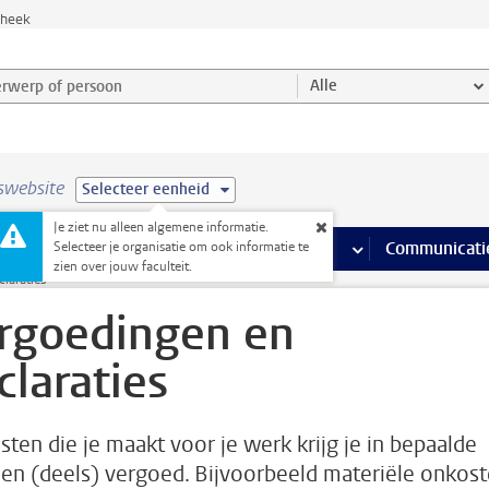
theek
werp of persoon en selecteer categorie
Alle
swebsite
Selecteer eenheid
Je ziet nu alleen algemene informatie.
na’s
 pagina’s
iteiten
meer Faciliteiten pagina’s
Onderwijs
meer Onderwijs pagina’s
Onderzoek
meer Onderzoek p
Communicati
Selecteer je organisatie om ook informatie te
zien over jouw faculteit.
laraties
rgoedingen en
claraties
sten die je maakt voor je werk krijg je in bepaalde
len (deels) vergoed. Bijvoorbeeld materiële onkost