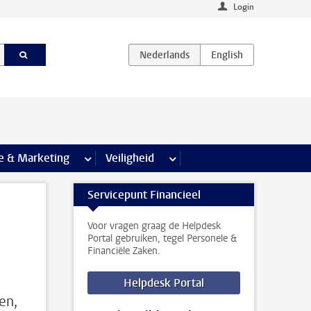
Login
agina’s
e & Marketing
meer Communicatie & Marketing pagina’s
Veiligheid
meer Veiligheid pagina’s
Servicepunt Financieel
Voor vragen graag de Helpdesk
Portal gebruiken, tegel Personele &
Financiële Zaken.
Helpdesk Portal
en,