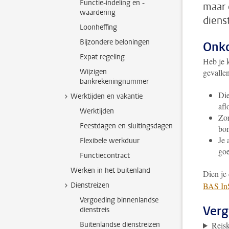
Functie-indeling en -
maar 
waardering
diens
Loonheffing
Bijzondere beloningen
Onko
Expat regeling
Heb je 
Wijzigen
gevallen
bankrekeningnummer
Die
Werktijden en vakantie
afl
Werktijden
Zor
Feestdagen en sluitingsdagen
bon
Je 
Flexibele werkduur
go
Functiecontract
Werken in het buitenland
Dien je
Dienstreizen
BAS InS
Vergoeding binnenlandse
Verg
dienstreis
Buitenlandse dienstreizen
Reis