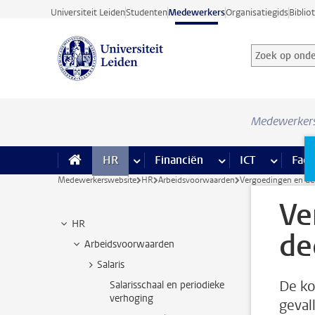
Ga direct naar de inhoud
Universiteit Leiden
Studenten
Medewerkers
Organisatiegids
Biblio
Zoek op onder
Zoekterm
Medewerker
HR
meer HR pagina’s
Financiën
meer Financiën pagi
ICT
meer ICT
Facil
Medewerkerswebsite
HR
Arbeidsvoorwaarden
Vergoedingen en dec
Ve
HR
de
Arbeidsvoorwaarden
Salaris
De ko
Salarisschaal en periodieke
verhoging
geval