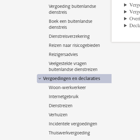
Vergo
Vergoeding buitenlandse
Vergo
dienstreis
Over
Boek een buitenlandse
Decla
dienstreis
Dienstreisverzekering
Reizen naar risicogebieden
Reizigersadvies
Veelgestelde vragen
buitenlandse dienstreizen
Vergoedingen en declaraties
Woon-werkverkeer
Internetgebruik
Dienstreizen
Verhuizen
Incidentele vergoedingen
Thuiswerkvergoeding