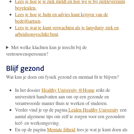
Lees je hoe je je ziek meldt en hoe we je bij ziekteverzuim
begeleiden.
Lees je hoe je hulp en advies kunt krijgen van de
bedrijfsartsen
.
Lees je wat je kunt verwachten als je langdurig ziek en
arbeidsongeschikt bent
.
Met welke klachten kun je terecht bij de
vertrouwenspersonen?
Blijf gezond
Wat kun je doen om fysiek gezond en mentaal fit te blijven?
In het dossier
Healthy University @Home
reikt de
universiteit handvatten aan om op een gezonde en
verantwoorde manier thuis te werken of studeren.
Verder vind je op de pagina
Leiden Healthy University
een
aantal algemene tips om zelf te zorgen voor een gezondere
leef- en werkomgeving.
En op de pagina
Mentale fitheid
lees je wat je kunt doen als