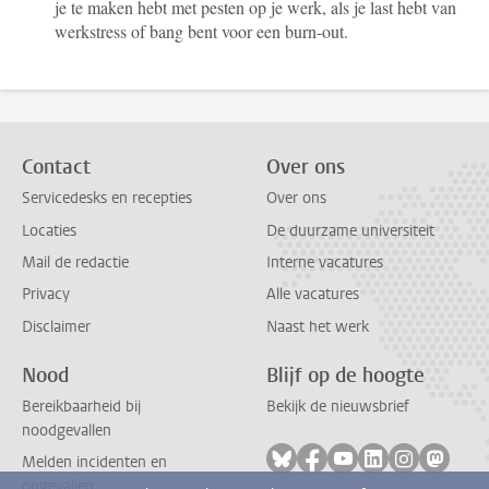
je te maken hebt met pesten op je werk, als je last hebt van
werkstress of bang bent voor een burn-out.
Contact
Over ons
Servicedesks en recepties
Over ons
Locaties
De duurzame universiteit
Mail de redactie
Interne vacatures
Privacy
Alle vacatures
Disclaimer
Naast het werk
Nood
Blijf op de hoogte
Bereikbaarheid bij
Bekijk de nieuwsbrief
noodgevallen
Volg ons op bluesky
Volg ons op facebook
Volg ons op youtub
Volg ons op li
Volg ons o
Volg 
Melden incidenten en
ongevallen