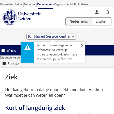
Ga direct naar de inhoud
Universiteit Leiden
Studenten
Medewerkers
Organisatiegids
Bibliotheek
toggle lo
ICT Shared Service Centre
Je ziet nu alleen algemene
informatie. Selecteer je
Menu
organisatie om ook informatie
Medewerkerswebsite
HR
Gezondheid
Ziek
te zien over jouw faculteit.
Submenu
Ziek
Het kan gebeuren dat je door ziekte niet kunt werken.
Wat moet je dan weten en doen?
Kort of langdurig ziek