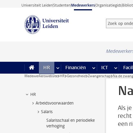
Ga direct naar de inhoud
Universiteit Leiden
Studenten
Medewerkers
Organisatiegids
Biblio
Zoek op onder
Zoekterm
Medewerker
HR
meer HR pagina’s
Financiën
meer Financiën pagi
ICT
meer ICT
Facil
Medewerkerswebsite
HR
Gezondheid
Zwangerschap
Na de zwang
Na
HR
Arbeidsvoorwaarden
Als j
Salaris
recht
Salarisschaal en periodieke
een ri
verhoging