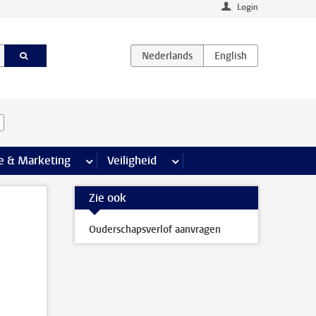
Login
agina’s
e & Marketing
meer Communicatie & Marketing pagina’s
Veiligheid
meer Veiligheid pagina’s
Zie ook
Ouderschapsverlof aanvragen