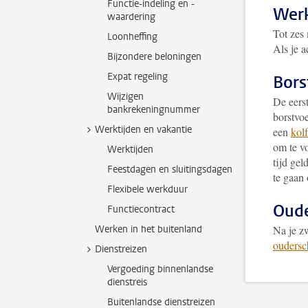
Functie-indeling en -
Werk
waardering
Tot zes 
Loonheffing
Als je a
Bijzondere beloningen
Expat regeling
Bors
Wijzigen
De eers
bankrekeningnummer
borstvoe
Werktijden en vakantie
een
kol
om te v
Werktijden
tijd gel
Feestdagen en sluitingsdagen
te gaan
Flexibele werkduur
Oude
Functiecontract
Werken in het buitenland
Na je z
oudersc
Dienstreizen
Vergoeding binnenlandse
dienstreis
Buitenlandse dienstreizen