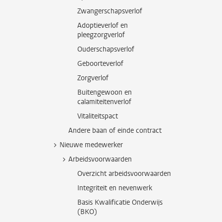
Zwangerschapsverlof
Adoptieverlof en
pleegzorgverlof
Ouderschapsverlof
Geboorteverlof
Zorgverlof
Buitengewoon en
calamiteitenverlof
Vitaliteitspact
Andere baan of einde contract
Nieuwe medewerker
Arbeidsvoorwaarden
Overzicht arbeidsvoorwaarden
Integriteit en nevenwerk
Basis Kwalificatie Onderwijs
(BKO)