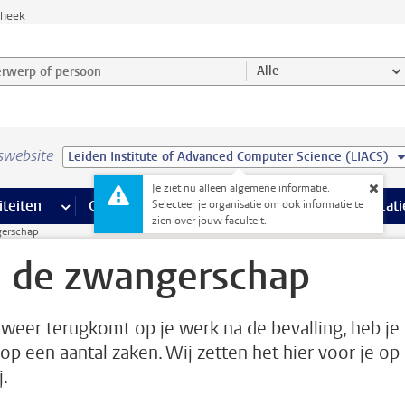
theek
werp of persoon en selecteer categorie
Alle
swebsite
Leiden Institute of Advanced Computer Science (LIACS)
Je ziet nu alleen algemene informatie.
na’s
 pagina’s
iteiten
meer Faciliteiten pagina’s
Onderwijs
meer Onderwijs pagina’s
Onderzoek
meer Onderzoek p
Communicati
Selecteer je organisatie om ook informatie te
zien over jouw faculteit.
erschap
 de zwangerschap
e weer terugkomt op je werk na de bevalling, heb je
 op een aantal zaken. Wij zetten het hier voor je op
j.