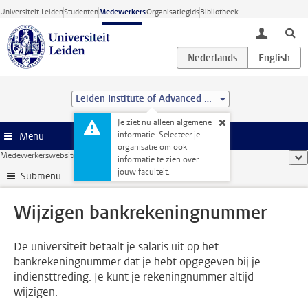
Ga direct naar de inhoud
Universiteit Leiden
Studenten
Medewerkers
Organisatiegids
Bibliotheek
toggle lo
Leiden Institute of Advanced Computer Science (LIACS)
Je ziet nu alleen algemene
informatie. Selecteer je
Menu
organisatie om ook
Medewerkerswebsite
...
Wijzigen bankrekeningnummer
too
informatie te zien over
jouw faculteit.
Submenu
Wijzigen bankrekeningnummer
De universiteit betaalt je salaris uit op het
bankrekeningnummer dat je hebt opgegeven bij je
indiensttreding. Je kunt je rekeningnummer altijd
wijzigen.