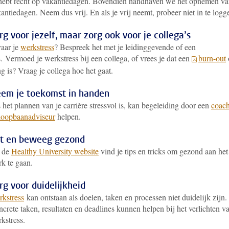
hebt recht op vakantiedagen. Bovendien handhaven we het opnemen v
antiedagen. Neem dus vrij. En als je vrij neemt, probeer niet in te logg
rg voor jezelf, maar zorg ook voor je collega’s
aar je
werkstress
? Bespreek het met je leidinggevende of een
s.
Vermoed je werkstress bij een collega, of vrees je dat een
burn-out
g is? Vraag je collega hoe het gaat.
em je toekomst in handen
 het plannen van je carrière stressvol is, kan begeleiding door een
coac
loopbaanadviseur
helpen.
t en beweeg gezond
 de
Healthy University website
vind je tips en tricks om gezond aan het
k te gaan.
rg voor duidelijkheid
kstress
kan ontstaan als doelen, taken en processen niet duidelijk zijn.
crete taken, resultaten en deadlines kunnen helpen bij het verlichten v
kstress.