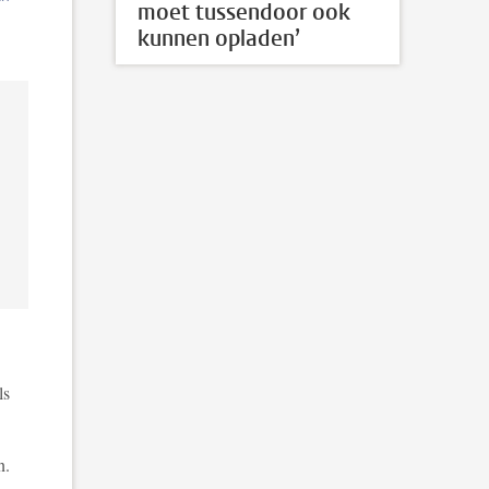
moet tussendoor ook
kunnen opladen’
ls
n.