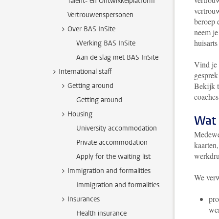
Talent- en Ontwikkelplatform
vertrou
Vertrouwenspersonen
beroep 
Over BAS InSite
neem je
huisart
Werking BAS InSite
Aan de slag met BAS InSite
Vind je 
International staff
gesprek 
Bekijk t
Getting around
coaches
Getting around
Housing
Wat 
University accommodation
Medewer
Private accommodation
kaarten
werkdru
Apply for the waiting list
Immigration and formalities
We verw
Immigration and formalities
pro
Insurances
wer
Health insurance