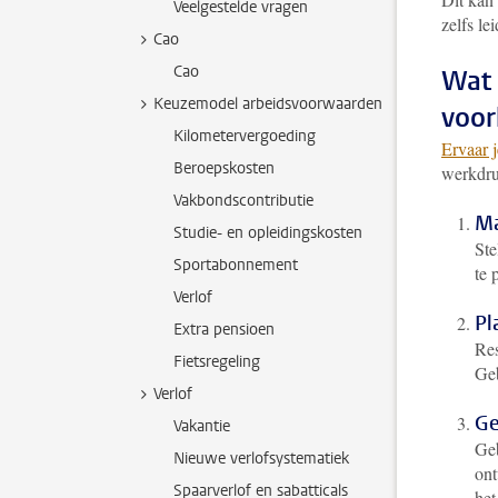
Veelgestelde vragen
zelfs le
Cao
Cao
Wat 
Keuzemodel arbeidsvoorwaarden
voo
Kilometervergoeding
Ervaar 
Beroepskosten
werkdru
Vakbondscontributie
Ma
Studie- en opleidingskosten
Ste
Sportabonnement
te 
Verlof
Pl
Extra pensioen
Res
Fietsregeling
Geb
Verlof
Ge
Vakantie
Geb
Nieuwe verlofsystematiek
ont
Spaarverlof en sabatticals
het