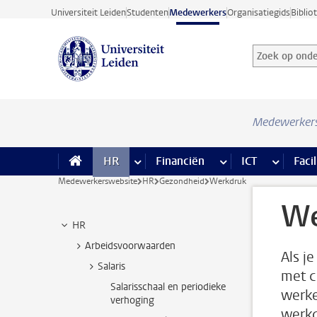
Ga direct naar de inhoud
Universiteit Leiden
Studenten
Medewerkers
Organisatiegids
Biblio
Zoek op onder
Zoekterm
Medewerker
HR
meer HR pagina’s
Financiën
meer Financiën pagi
ICT
meer ICT
Facil
Medewerkerswebsite
HR
Gezondheid
Werkdruk
We
HR
Arbeidsvoorwaarden
Als j
Salaris
met c
Salarisschaal en periodieke
werke
verhoging
werkd