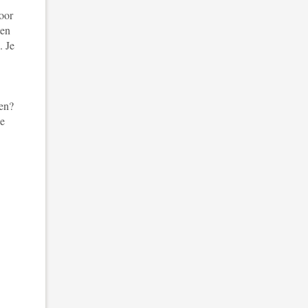
oor
ten
. Je
len?
de