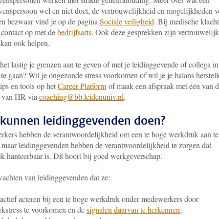
wenspersoon wel en niet doet, de vertrouwelijkheid en mogelijkheden v
en bezwaar vind je op de pagina
Sociale veiligheid
. Bij medische klach
 contact op met de
bedrijfsarts
. Ook deze gesprekken zijn vertrouwelijk
s kan ook helpen.
het lastig je grenzen aan te geven of met je leidinggevende of collega in
te gaan? Wil je ongezonde stress voorkomen of wil je je balans herstel
ips en tools op het
Career Platform
of maak een afspraak met één van 
 van HR via
coaching@bb.leidenuniv.nl
.
kunnen leidinggevenden doen?
kers hebben de verantwoordelijkheid om een te hoge werkdruk aan te
, maar leidinggevenden hebben de verantwoordelijkheid te zorgen dat
k hanteerbaar is. Dit hoort bij goed werkgeverschap.
achten van leidinggevenden dat ze:
actief acteren bij een te hoge werkdruk onder medewerkers door
kstress te voorkomen en de
signalen daarvan te herkennen
;