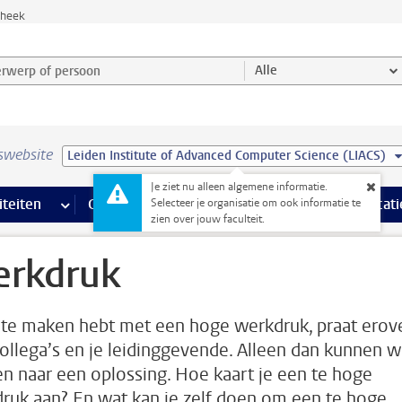
theek
werp of persoon en selecteer categorie
Alle
swebsite
Leiden Institute of Advanced Computer Science (LIACS)
Je ziet nu alleen algemene informatie.
na’s
 pagina’s
iteiten
meer Faciliteiten pagina’s
Onderwijs
meer Onderwijs pagina’s
Onderzoek
meer Onderzoek p
Communicati
Selecteer je organisatie om ook informatie te
zien over jouw faculteit.
rkdruk
e te maken hebt met een hoge werkdruk, praat erov
ollega’s en je leidinggevende. Alleen dan kunnen 
n naar een oplossing. Hoe kaart je een te hoge
ruk aan? En wat kan je zelf doen om een te hoge