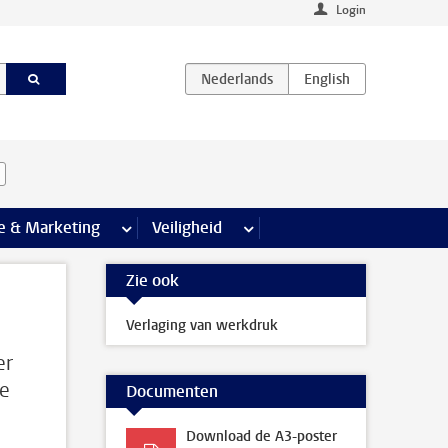
Login
agina’s
e & Marketing
meer Communicatie & Marketing pagina’s
Veiligheid
meer Veiligheid pagina’s
Zie ook
Verlaging van werkdruk
er
we
Documenten
Download de A3-poster