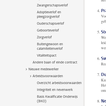
Zwangerschapsverlof
Pr
Adoptieverlof en
Voe
pleegzorgverlof
geb
Ouderschapsverlof
Geboorteverlof
St
Wer
Zorgverlof
lei
Buitengewoon en
wer
calamiteitenverlof
Vitaliteitspact
Sw
Andere baan of einde contract
Rea
Nieuwe medewerker
Du
Arbeidsvoorwaarden
Kun
Overzicht arbeidsvoorwaarden
Het
Integriteit en nevenwerk
om 
Basis Kwalificatie Onderwijs
Ne
(BKO)