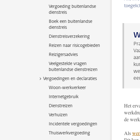
toegelic
Vergoeding buitenlandse
dienstreis
Boek een buitenlandse
dienstreis
Wi
Dienstreisverzekering
Pr
Reizen naar risicogebieden
Va
Reizigersadvies
aa
Veelgestelde vragen
ku
buitenlandse dienstreizen
we
ee
Vergoedingen en declaraties
Woon-werkverkeer
Internetgebruik
Het erva
Dienstreizen
werkdruk
Verhuizen
de werkd
Incidentele vergoedingen
Als
wer
Thuiswerkvergoeding
Dit kan