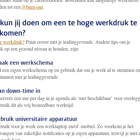
iden tot een
burn-out
.
kun jij doen om een te hoge werkdruk te
rkomen?
je werkdruk?
Praat erover met je leidinggevende. Andere tips om je
k op een gezond niveau te houden, zijn:
ak een werkschema
l een eigen werkschema op en gebruik dat om je werk af te stemmen en
plannen met je leidinggevende.
an down-time in
erveer een uur per dag in je agenda als ‘niet beschikbaar’ voor overleg
ruik dit als vrij besteedbare werktijd.
bruik universitaire apparatuur
ruik voor je werk een werklaptop en/of -mobiel. Zo voorkom je het
vangen van zakelijke notificaties op je eigen apparatuur, terwijl je niet 
 werk bent.