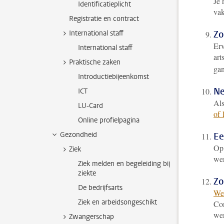
Je 
Identificatieplicht
vak
Registratie en contract
International staff
Zo
Erv
International staff
art
Praktische zaken
gan
Introductiebijeenkomst
Ne
ICT
Als
LU-Card
of 
Online profielpagina
Gezondheid
Ee
Op
Ziek
wer
Ziek melden en begeleiding bij
ziekte
Zo
De bedrijfsarts
Wer
Ziek en arbeidsongeschikt
Con
wer
Zwangerschap