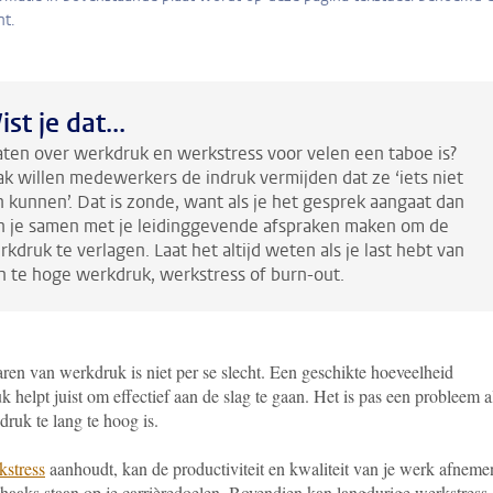
ht.
st je dat...
aten over werkdruk en werkstress voor velen een taboe is?
ak willen medewerkers de indruk vermijden dat ze ‘iets niet
n kunnen’.
Dat is zonde, want als je het gesprek aangaat dan
n je samen met je leidinggevende afspraken maken om de
rkdruk te verlagen.
Laat het altijd weten als je last hebt van
n te hoge werkdruk, werkstress of burn-out.
ren van werkdruk is niet per se slecht. Een geschikte hoeveelheid
 helpt juist om effectief aan de slag te gaan. Het is pas een probleem a
ruk te lang te hoog is.
kstress
aanhoudt, kan de productiviteit en kwaliteit van je werk afneme
 haaks staan op je carrièredoelen. Bovendien kan langdurige werkstress