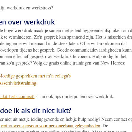
ijn werkdruk en werkstress?
en over werkdruk
 te hoge werkdruk maak je samen met je leidinggevende afspraken om 
k te verminderen. Zo'n gesprek kan spannend zijn
. Het is misschien dr
deling en je wilt niemand in de steek laten. Of je wilt voorkomen dat
 overlopen tijdens het gesprek. Goede communicatievaardigheden kun
om een effectief gesprek over werkdruk te voeren. Hulp nodig bij het
van zo'n gesprek? Volg de gratis online trainingen van New Heroes:
Moedige gesprekken met m’n collega’s
ssertiviteitstraining
olkit Let's connect!
staan ook tips om te praten over werkdruk.
oe ik als dit niet lukt?
er niet uit met je leidinggevende en heb je hulp nodig? Neem contact o
n
vertrouwenspersoon voor personeelsaangelegenheden
. De
wenspersonen werken met strikte geheimhouding. Meer over wat een