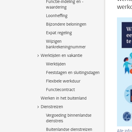
Functie-indeling en -
werkd
waardering
Loonheffing
Bijzondere beloningen
Expat regeling
Wijzigen
bankrekeningnummer
Werktijden en vakantie
Werktijden
Feestdagen en sluitingsdagen
Flexibele werkduur
Functiecontract
Werken in het buitenland
Dienstreizen
Vergoeding binnenlandse
dienstreis
Buitenlandse dienstreizen
Alle in