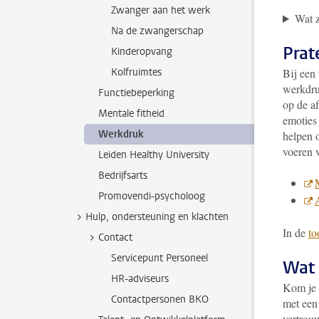
Zwanger aan het werk
Wat z
Na de zwangerschap
Prat
Kinderopvang
Kolfruimtes
Bij een
werkdru
Functiebeperking
op de af
Mentale fitheid
emoties
Werkdruk
helpen 
voeren 
Leiden Healthy University
Bedrijfsarts
Promovendi-psycholoog
A
Hulp, ondersteuning en klachten
In de
to
Contact
Servicepunt Personeel
Wat d
HR-adviseurs
Kom je 
Contactpersonen BKO
met ee
vertrou