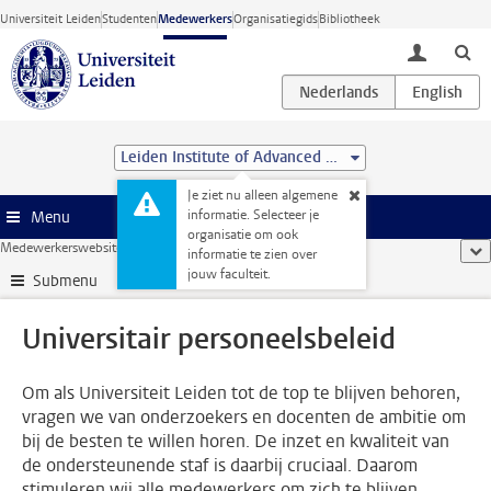
Ga direct naar de inhoud
Universiteit Leiden
Studenten
Medewerkers
Organisatiegids
Bibliotheek
toggle lo
Leiden Institute of Advanced Computer Science (LIACS)
Je ziet nu alleen algemene
informatie. Selecteer je
Menu
organisatie om ook
Medewerkerswebsite
...
Universitair personeelsbeleid
too
informatie te zien over
jouw faculteit.
Submenu
Universitair personeelsbeleid
Om als Universiteit Leiden tot de top te blijven behoren,
vragen we van onderzoekers en docenten de ambitie om
bij de besten te willen horen. De inzet en kwaliteit van
de ondersteunende staf is daarbij cruciaal. Daarom
stimuleren wij alle medewerkers om zich te blijven