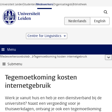
Ga direct naar de inhoud
Universiteit Leiden
Studenten
Medewerkers
Organisatiegids
Bibliotheek
Centre for Linguistics
Menu
Medewerkerswebsite
...
Tegemoetkoming kosten internetgebruik
too
Submenu
Tegemoetkoming kosten
internetgebruik
Werk je vanuit huis en heb je een dienstverband bij de
universiteit? Naast een vergoeding voor je
thuiswerkdagen, ontvang je ook een tegemoetkoming