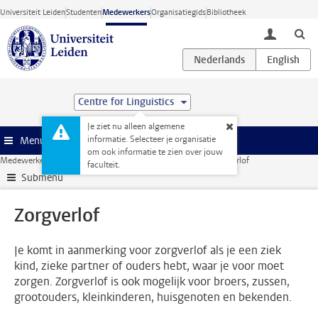
Ga direct naar de inhoud
Universiteit Leiden
Studenten
Medewerkers
Organisatiegids
Bibliotheek
toggle lo
Centre for Linguistics
Je ziet nu alleen algemene
informatie. Selecteer je organisatie
Menu
om ook informatie te zien over jouw
Medewerkerswebsite
HR
Arbeidsvoorwaarden
Verlof
Zorgverlof
faculteit.
Submenu
Zorgverlof
Je komt in aanmerking voor zorgverlof als je een ziek
kind, zieke partner of ouders hebt, waar je voor moet
zorgen. Zorgverlof is ook mogelijk voor broers, zussen,
grootouders, kleinkinderen, huisgenoten en bekenden.