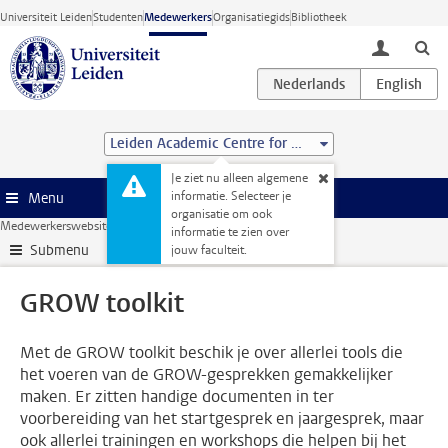
Ga direct naar de inhoud
Universiteit Leiden
Studenten
Medewerkers
Organisatiegids
Bibliotheek
toggle lo
Leiden Academic Centre for Drug Research (LACDR)
Je ziet nu alleen algemene
informatie. Selecteer je
Menu
organisatie om ook
Medewerkerswebsite
HR
GROW
GROW toolkit
informatie te zien over
Submenu
jouw faculteit.
GROW toolkit
Met de GROW toolkit beschik je over allerlei tools die
het voeren van de GROW-gesprekken gemakkelijker
maken. Er zitten handige documenten in ter
voorbereiding van het startgesprek en jaargesprek, maar
ook allerlei trainingen en workshops die helpen bij het