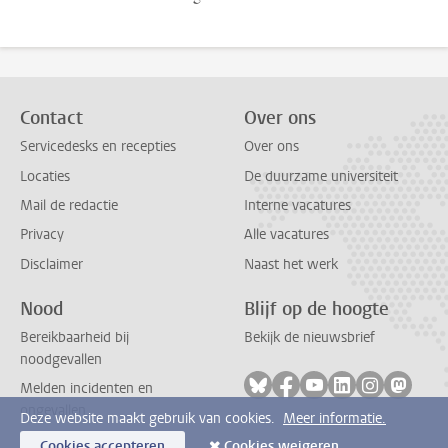
Contact
Over ons
Servicedesks en recepties
Over ons
Locaties
De duurzame universiteit
Mail de redactie
Interne vacatures
Privacy
Alle vacatures
Disclaimer
Naast het werk
Nood
Blijf op de hoogte
Bereikbaarheid bij
Bekijk de nieuwsbrief
noodgevallen
Volg ons op bluesky
Volg ons op facebook
Volg ons op youtub
Volg ons op li
Volg ons o
Volg 
Melden incidenten en
ongevallen
Deze website maakt gebruik van cookies.
Meer informatie.
Cookies accepteren
Cookies weigeren