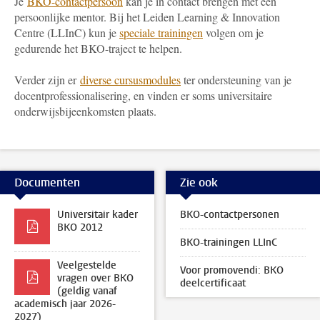
Je
BKO-contactpersoon
kan je in contact brengen met een
persoonlijke mentor. Bij het Leiden Learning & Innovation
Centre (LLInC) kun je
speciale trainingen
volgen om je
gedurende het BKO-traject te helpen.
Verder zijn er
diverse cursusmodules
ter ondersteuning van je
docentprofessionalisering, en vinden er soms universitaire
onderwijsbijeenkomsten plaats.
Documenten
Zie ook
Universitair kader
BKO-contactpersonen
BKO 2012
BKO-trainingen LLInC
Veelgestelde
Voor promovendi: BKO
vragen over BKO
deelcertificaat
(geldig vanaf
academisch jaar 2026-
2027)