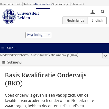
Ga direct naar de inhoud
Universiteit Leiden
Studenten
Medewerkers
Organisatiegids
Bibliotheek
toggle lo
Psychologie
Menu
Medewerkerswebsite
...
Basis Kwalificatie Onderwijs (BKO)
too
Submenu
Basis Kwalificatie Onderwijs
(BKO)
Goed onderwijs geven is een vak op zich. Om de
kwaliteit van academisch onderwijs in Nederland te
waarborgen, hebben docenten, ud’s, uhd’s en