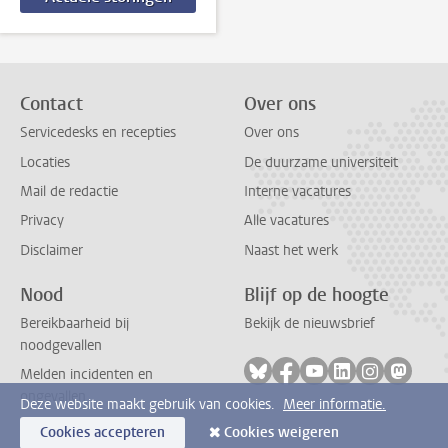
Contact
Over ons
Servicedesks en recepties
Over ons
Locaties
De duurzame universiteit
Mail de redactie
Interne vacatures
Privacy
Alle vacatures
Disclaimer
Naast het werk
Nood
Blijf op de hoogte
Bereikbaarheid bij
Bekijk de nieuwsbrief
noodgevallen
Volg ons op bluesky
Volg ons op facebook
Volg ons op youtub
Volg ons op li
Volg ons o
Volg 
Melden incidenten en
ongevallen
Deze website maakt gebruik van cookies.
Meer informatie.
Cookies accepteren
Cookies weigeren