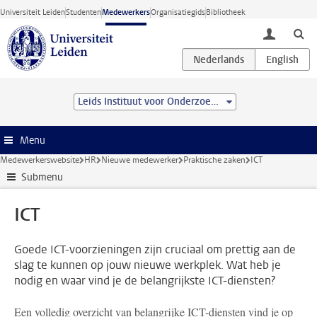
Ga direct naar de inhoud
Universiteit Leiden
Studenten
Medewerkers
Organisatiegids
Bibliotheek
toggle lo
Leids Instituut voor Onderzoek in de Natuurkunde (LION)
Menu
Medewerkerswebsite
HR
Nieuwe medewerker
Praktische zaken
ICT
Submenu
ICT
Goede ICT-voorzieningen zijn cruciaal om prettig aan de
slag te kunnen op jouw nieuwe werkplek. Wat heb je
nodig en waar vind je de belangrijkste ICT-diensten?
Een volledig overzicht van belangrijke ICT-diensten vind je op