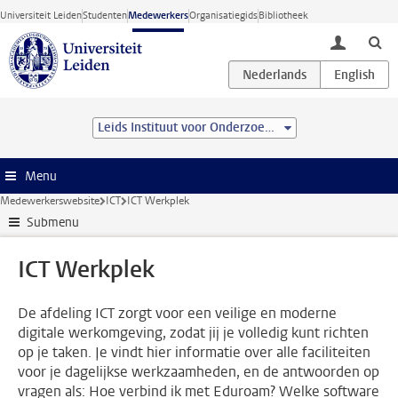
Ga direct naar de inhoud
Universiteit Leiden
Studenten
Medewerkers
Organisatiegids
Bibliotheek
toggle lo
Leids Instituut voor Onderzoek in de Natuurkunde (LION)
Menu
Medewerkerswebsite
ICT
ICT Werkplek
Submenu
ICT Werkplek
De afdeling ICT zorgt voor een veilige en moderne
digitale werkomgeving, zodat jij je volledig kunt richten
op je taken. Je vindt hier informatie over alle faciliteiten
voor je dagelijkse werkzaamheden, en de antwoorden op
vragen als: Hoe verbind ik met Eduroam? Welke software