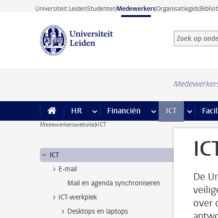
Ga direct naar de inhoud
Universiteit Leiden
Studenten
Medewerkers
Organisatiegids
Biblio
Zoek op onder
Zoekterm
Medewerker
HR
meer HR pagina’s
Financiën
meer Financiën pagi
ICT
meer ICT
Facil
Medewerkerswebsite
ICT
IC
ICT
E-mail
De Un
Mail en agenda synchroniseren
veili
ICT-werkplek
over 
Desktops en laptops
antwo