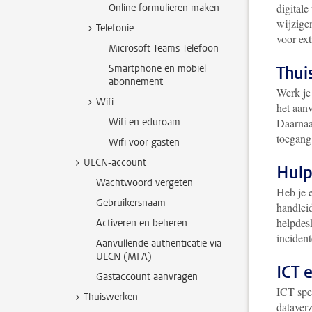
digitale
Online formulieren maken
wijzige
Telefonie
voor ext
Microsoft Teams Telefoon
Smartphone en mobiel
Thu
abonnement
Werk je 
Wifi
het aanv
Wifi en eduroam
Daarnaas
toegang 
Wifi voor gasten
ULCN-account
Hulp
Wachtwoord vergeten
Heb je 
Gebruikersnaam
handlei
helpdesk
Activeren en beheren
inciden
Aanvullende authenticatie via
ULCN (MFA)
ICT 
Gastaccount aanvragen
ICT spee
Thuiswerken
dataverz