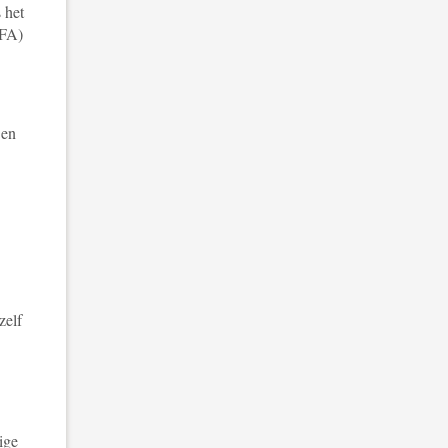
 het
MFA)
 en
zelf
ige