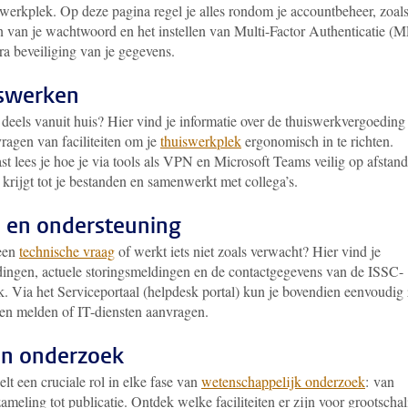
 werkplek. Op deze pagina regel je alles rondom je accountbeheer, zoals
n van je wachtwoord en het instellen van Multi-Factor Authenticatie (
ra beveiliging van je gegevens.
iswerken
deels vanuit huis? Hier vind je informatie over de thuiswerkvergoeding
ragen van faciliteiten om je
thuiswerkplek
ergonomisch in te richten.
t lees je hoe je via tools als VPN en Microsoft Teams veilig op afstand
krijgt tot je bestanden en samenwerkt met collega’s.
 en ondersteuning
een
technische vraag
of werkt iets niet zoals verwacht? Hier vind je
dingen, actuele storingsmeldingen en de contactgegevens van de ISSC-
. Via het Serviceportaal (helpdesk portal) kun je bovendien eenvoudig 
ten melden of IT-diensten aanvragen.
en onderzoek
lt een cruciale rol in elke fase van
wetenschappelijk onderzoek
: van
ameling tot publicatie. Ontdek welke faciliteiten er zijn voor grootschal