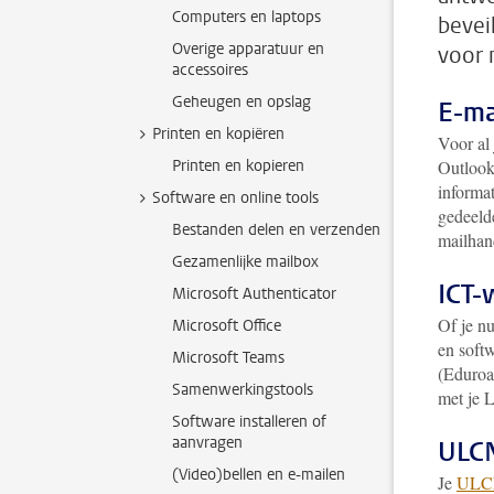
Computers en laptops
bevei
Overige apparatuur en
voor 
accessoires
Geheugen en opslag
E-ma
Printen en kopiëren
Voor al
Printen en kopieren
Outlook
informat
Software en online tools
gedeelde
Bestanden delen en verzenden
mailhan
Gezamenlijke mailbox
ICT-
Microsoft Authenticator
Of je n
Microsoft Office
en softw
Microsoft Teams
(Eduroam
Samenwerkingstools
met je L
Software installeren of
aanvragen
ULC
(Video)bellen en e-mailen
Je
ULCN