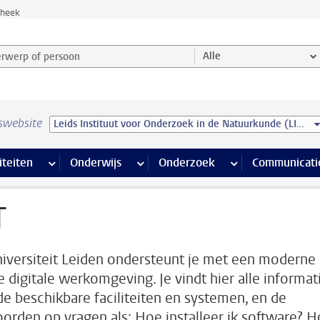
theek
werp of persoon en selecteer categorie
Alle
swebsite
Leids Instituut voor Onderzoek in de Natuurkunde (LION)
na’s
 pagina’s
iteiten
meer Faciliteiten pagina’s
Onderwijs
meer Onderwijs pagina’s
Onderzoek
meer Onderzoek p
Communicati
T
iversiteit Leiden ondersteunt je met een moderne
ge digitale werkomgeving. Je vindt hier alle informat
de beschikbare faciliteiten en systemen, en de
orden op vragen als: Hoe installeer ik software? 