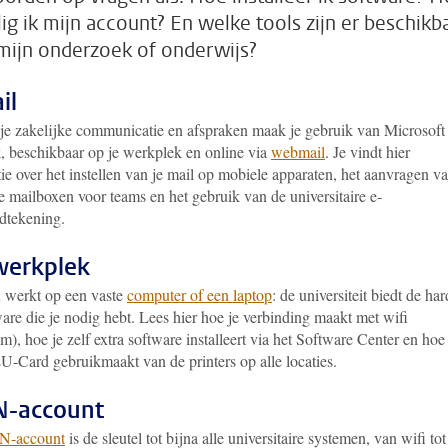
lig ik mijn account? En welke tools zijn er beschikb
mijn onderzoek of onderwijs?
il
 je zakelijke communicatie en afspraken maak je gebruik van Microsoft
, beschikbaar op je werkplek en online via
webmail
. Je vindt hier
ie over het instellen van je mail op mobiele apparaten, het aanvragen v
 mailboxen voor teams en het gebruik van de universitaire e-
dtekening.
werkplek
u werkt op een vaste
computer of een laptop
: de universiteit biedt de har
are die je nodig hebt. Lees hier hoe je verbinding maakt met wifi
), hoe je zelf extra software installeert via het Software Center en hoe 
U-Card gebruikmaakt van de printers op alle locaties.
N-account
-account
is de sleutel tot bijna alle universitaire systemen, van wifi tot