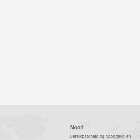
s
Nood
Bereikbaarheid bij noodgevallen