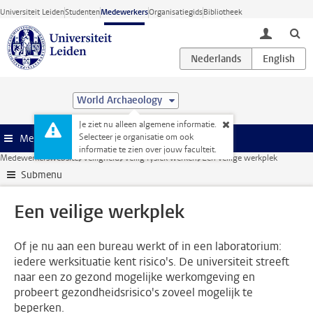
Ga direct naar de inhoud
Universiteit Leiden
Studenten
Medewerkers
Organisatiegids
Bibliotheek
toggle lo
World Archaeology
Je ziet nu alleen algemene informatie.
Selecteer je organisatie om ook
Menu
informatie te zien over jouw faculteit.
Medewerkerswebsite
Veiligheid
Veilig fysiek werken
Een veilige werkplek
Submenu
Een veilige werkplek
Of je nu aan een bureau werkt of in een laboratorium:
iedere werksituatie kent risico's. De universiteit streeft
naar een zo gezond mogelijke werkomgeving en
probeert gezondheidsrisico's zoveel mogelijk te
beperken.