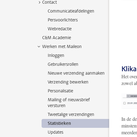
Contact
Communicatieafdelingen
Persvoorlichters
Webredactie
C&M Academie
Werken met Maileon
Inloggen
Gebruikersrollen
Klika
Nieuwe verzending aanmaken
Het over
Verzending bewerken
zowel ab
Personalisatie
Mailing of nieuwsbrief
versturen
Tweetalige verzendingen
In de de
Statistieken
minstens
meerder
Updates