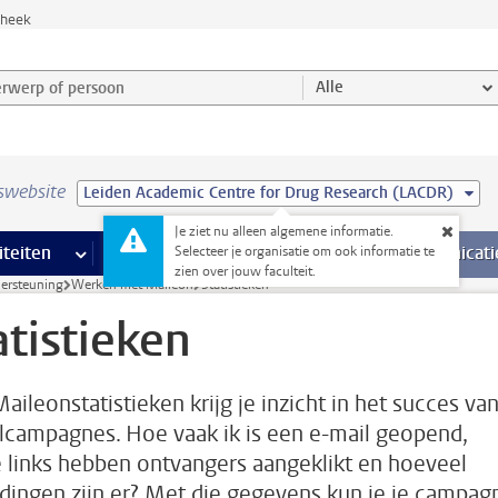
theek
werp of persoon en selecteer categorie
Alle
swebsite
Leiden Academic Centre for Drug Research (LACDR)
Je ziet nu alleen algemene informatie.
na’s
 pagina’s
iteiten
meer Faciliteiten pagina’s
Onderwijs
meer Onderwijs pagina’s
Onderzoek
meer Onderzoek p
Communicati
Selecteer je organisatie om ook informatie te
zien over jouw faculteit.
dersteuning
Werken met Maileon
Statistieken
atistieken
aileonstatistieken krijg je inzicht in het succes van
lcampagnes. Hoe vaak ik is een e-mail geopend,
 links hebben ontvangers aangeklikt en hoeveel
dingen zijn er? Met die gegevens kun je je campag