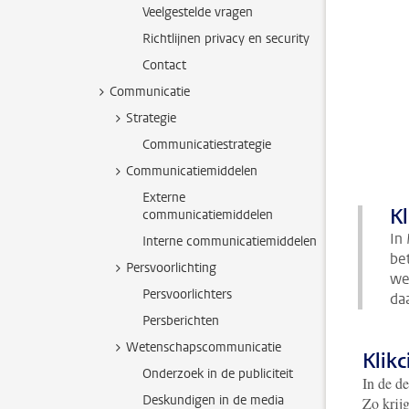
Veelgestelde vragen
Richtlijnen privacy en security
Contact
Communicatie
Strategie
Communicatiestrategie
Communicatiemiddelen
Externe
Kl
communicatiemiddelen
In
Interne communicatiemiddelen
be
Persvoorlichting
we
Persvoorlichters
da
Persberichten
Wetenschapscommunicatie
Klikc
Onderzoek in de publiciteit
In de de
Deskundigen in de media
Zo krijg