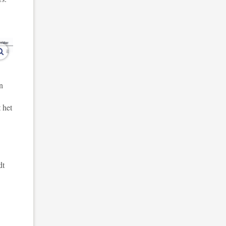
vergroot afbeeldingen
n
 het
dt