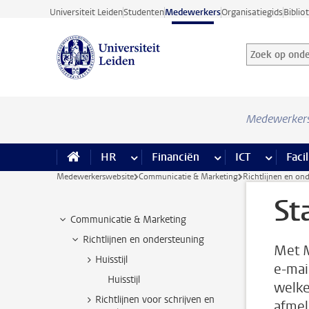
Ga direct naar de inhoud
Universiteit Leiden
Studenten
Medewerkers
Organisatiegids
Biblio
Zoek op onder
Zoekterm
Medewerker
HR
meer HR pagina’s
Financiën
meer Financiën pagi
ICT
meer ICT
Facil
Medewerkerswebsite
Communicatie & Marketing
Richtlijnen en on
St
Communicatie & Marketing
Richtlijnen en ondersteuning
Met M
Huisstijl
e-mai
Huisstijl
welke
Richtlijnen voor schrijven en
afmel