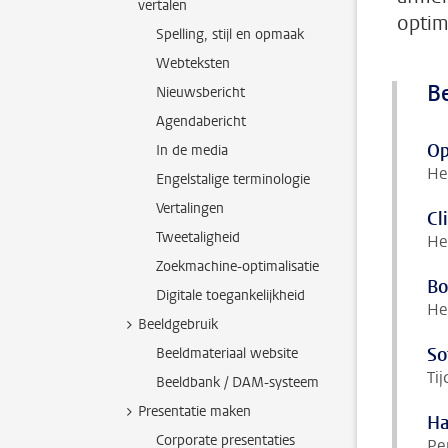
vertalen
optim
Spelling, stijl en opmaak
Webteksten
Be
Nieuwsbericht
Agendabericht
Op
In de media
He
Engelstalige terminologie
Vertalingen
Cl
Tweetaligheid
He
Zoekmachine-optimalisatie
Bo
Digitale toegankelijkheid
He
Beeldgebruik
So
Beeldmateriaal website
Tij
Beeldbank / DAM-systeem
Presentatie maken
Ha
Corporate presentaties
Pe