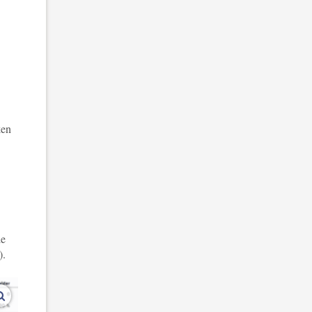
ken
le
n).
vergroot afbeeldingen