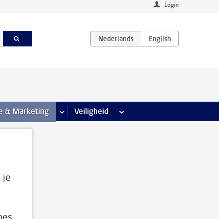
Login
agina’s
e & Marketing
meer Communicatie & Marketing pagina’s
Veiligheid
meer Veiligheid pagina’s
 je
nes