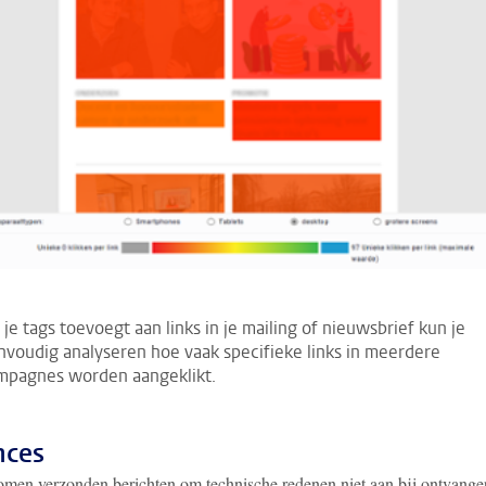
 je tags toevoegt aan links in je mailing of nieuwsbrief kun je
nvoudig analyseren hoe vaak specifieke links in meerdere
mpagnes worden aangeklikt.
nces
men verzonden berichten om technische redenen niet aan bij ontvanger