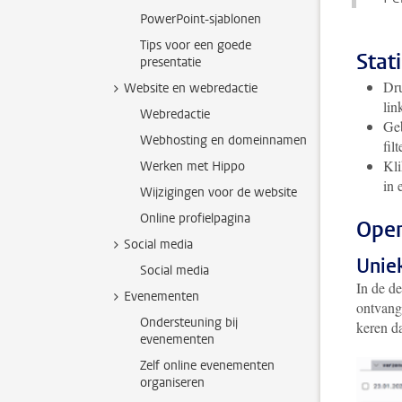
PowerPoint-sjablonen
Tips voor een goede
Stat
presentatie
Dru
Website en webredactie
li
Webredactie
Geb
Webhosting en domeinnamen
fil
Kli
Werken met Hippo
in 
Wijzigingen voor de website
Online profielpagina
Open
Social media
Unie
Social media
In de de
Evenementen
ontvange
Ondersteuning bij
keren d
evenementen
Zelf online evenementen
organiseren