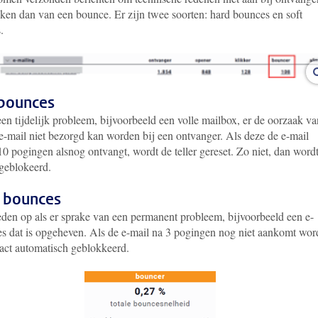
ken dan van een bounce. Er zijn twee soorten: hard bounces en soft
.
 bounces
een tijdelijk probleem, bijvoorbeeld een volle mailbox, er de oorzaak va
 e-mail niet bezorgd kan worden bij een ontvanger. Als deze de e-mail
0 pogingen alsnog ontvangt, wordt de teller gereset. Zo niet, dan wordt
 geblokeerd.
 bounces
eden op als er sprake van een permanent probleem, bijvoorbeeld een e-
es dat is opgeheven. Als de e-mail na 3 pogingen nog niet aankomt wor
tact automatisch geblokkeerd.