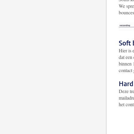
We spre
bounces
Soft
Hier is 
dat een
binnen 1
contact
Hard
Deze tr
mailadr
het con