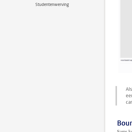
Studentenwerving
Als
ee
ca
Bou
Soms ko