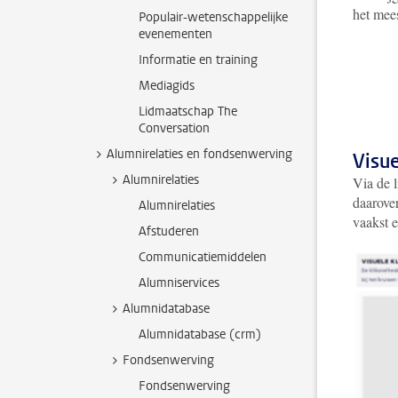
het mee
Populair-wetenschappelijke
evenementen
Informatie en training
Mediagids
Lidmaatschap The
Conversation
Alumnirelaties en fondsenwerving
Visu
Alumnirelaties
Via de 
daarover
Alumnirelaties
vaakst e
Afstuderen
Communicatiemiddelen
Alumniservices
Alumnidatabase
Alumnidatabase (crm)
Fondsenwerving
Fondsenwerving