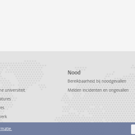
s
Nood
Bereikbaarheid bij noodgevallen
 universiteit
Melden incidenten en ongevallen
atures
res
werk
rmatie.