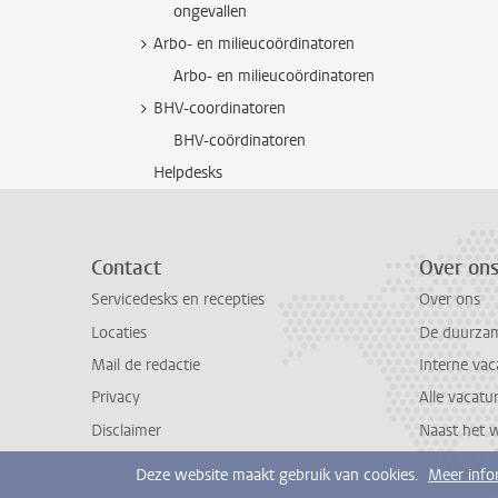
ongevallen
Arbo- en milieucoördinatoren
Arbo- en milieucoördinatoren
BHV-coordinatoren
BHV-coördinatoren
Helpdesks
Contact
Over on
Servicedesks en recepties
Over ons
Locaties
De duurzame
Mail de redactie
Interne vac
Privacy
Alle vacatu
Disclaimer
Naast het 
Deze website maakt gebruik van cookies.
Meer info