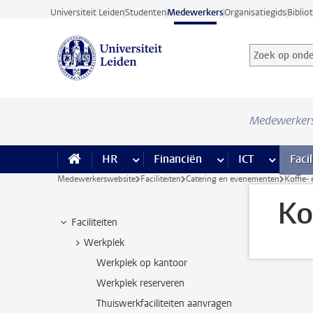
Ga direct naar de inhoud
Universiteit Leiden
Studenten
Medewerkers
Organisatiegids
Biblio
Zoek op onder
Zoekterm
Medewerker
HR
meer HR pagina’s
Financiën
meer Financiën pagi
ICT
meer ICT
Facil
Medewerkerswebsite
Faciliteiten
Catering en evenementen
Koffie-
Ko
Faciliteiten
Werkplek
Werkplek op kantoor
Werkplek reserveren
Thuiswerkfaciliteiten aanvragen