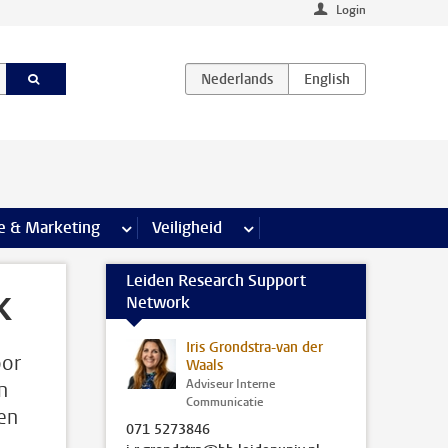
Login
agina’s
e & Marketing
meer Communicatie & Marketing pagina’s
Veiligheid
meer Veiligheid pagina’s
Leiden Research Support
k
Network
Iris Grondstra-van der
oor
Waals
Adviseur Interne
n
Communicatie
en
071 5273846