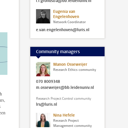
i.r.grondstra@bb.leidenuniv.nl
Eugenia van
Engelenhoven
Network Coordinator
e.van.engelenhoven@luris.nl
Community managers
Manon Osseweijer
Research Ethics community
070 8009348
m.osseweijer@bb.leidenuniv.nl
ch
Research Project Control community
rs,
lrs@luris.nl
s
een
Nina Hefele
Research Project
Management community