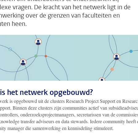
exe vragen. De kracht van het netwerk ligt in de
werking over de grenzen van faculteiten en
tuten heen.
is het netwerk opgebouwd?
werk is opgebouwd uit de clusters Research Project Support en Resear
pport. Binnen deze clusters zijn communities actief van subsidieadviseu
controllers, onderzoeksprojectmanagers, secretarissen van de commissie
 knowledge transfer adviseurs en data stewards. Iedere community heeft 
ty manager die samenwerking en kennisdeling stimuleert.