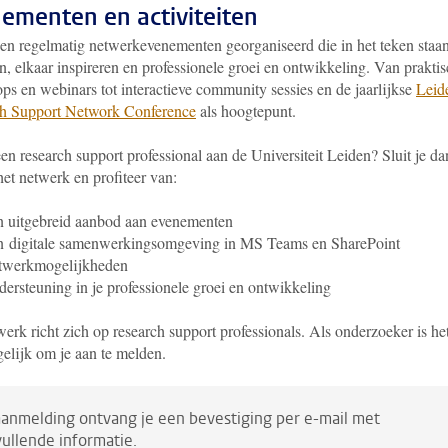
ementen en activiteiten
en regelmatig netwerkevenementen georganiseerd die in het teken staa
n, elkaar inspireren en professionele groei en ontwikkeling. Van prakti
ps en webinars tot interactieve community sessies en de jaarlijkse
Leid
h Support Network Conference
als hoogtepunt.
en research support professional aan de Universiteit Leiden? Sluit je da
het netwerk en profiteer van:
 uitgebreid aanbod aan
evenementen
n
digitale samenwerkingsomgeving in MS Teams en SharePoint
twerkmogelijkheden
ersteuning in je professionele groei en ontwikkeling
erk richt zich op research support professionals. Als onderzoeker is he
gelijk om je aan te melden.
anmelding ontvang je een bevestiging per e-mail met
ullende informatie.