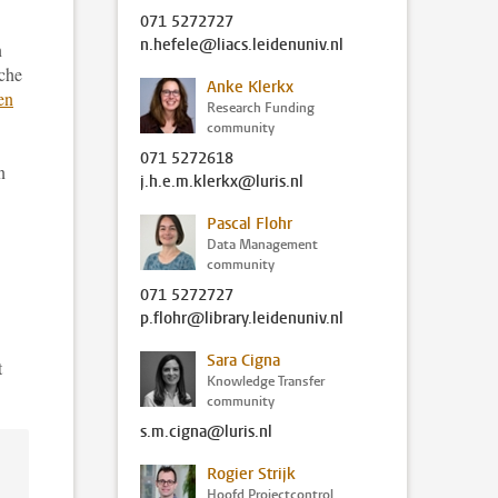
071 5272727
n.hefele@liacs.leidenuniv.nl
n
sche
Anke Klerkx
en
Research Funding
community
071 5272618
n
j.h.e.m.klerkx@luris.nl
Pascal Flohr
Data Management
community
071 5272727
p.flohr@library.leidenuniv.nl
Sara Cigna
t
Knowledge Transfer
community
s.m.cigna@luris.nl
Rogier Strijk
Hoofd Projectcontrol