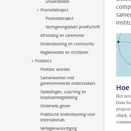
universiteiten
compl
Promotietraject
samen
Promotietraject
insti
Vormgevingseisen proefschrift
Afronding en ceremonie
Ondersteuning en community
Reglementen en richtlijnen
Postdocs
Postdoc worden
Samenwerken met
gerenommeerde onderzoekers
Hoe 
Opleidingen, coaching en
Het net
loopbaanbegeleiding
Data Su
Onderwijs geven
project
Praktische ondersteuning voor
ethiek,
internationals
communi
Vertegenwoordiging