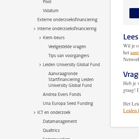
Pool
Vidatum
Externe onderzoeksfinanciering
Interne onderzoeksfinanciering
Lees
Kiem-beurs
Wil je 
Veelgestelde vragen
het
aanm
Tips van voorgangers
Networ
Leiden University Global Fund
Vrag
Aanvraagronde
Startfinanciering Leiden
Heb je 
University Global Fund
graag! 
Andrea Evers Fonds
Het Lei
Una Europa Seed Funding
Leiden 
ICT en onderzoek
Datamanagement
Qualtrics