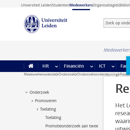
Ga direct naar de inhoud
Universiteit Leiden
Studenten
Medewerkers
Organisatiegids
Biblio
Zoek op onder
Zoekterm
Medewerker
HR
meer HR pagina’s
Financiën
meer Financiën pagi
ICT
meer ICT
Facil
Medewerkerswebsite
Onderzoek
Onderzoeksondersteuning
Resea
Re
Onderzoek
Promoveren
Het L
Toelating
resea
Toelating
waari
Promotieonderzoek aan twee
uitwi