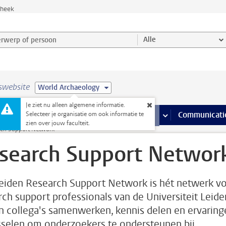
theek
werp of persoon en selecteer categorie
Alle
swebsite
World Archaeology
Je ziet nu alleen algemene informatie.
na’s
 pagina’s
iteiten
meer Faciliteiten pagina’s
Onderwijs
meer Onderwijs pagina’s
Onderzoek
meer Onderzoek p
Communicati
Selecteer je organisatie om ook informatie te
zien over jouw faculteit.
rch Support Network
search Support Networ
eiden Research Support Network is hét netwerk v
rch support professionals van de Universiteit Leide
n collega's samenwerken, kennis delen en ervaring
sselen om onderzoekers te ondersteunen bij