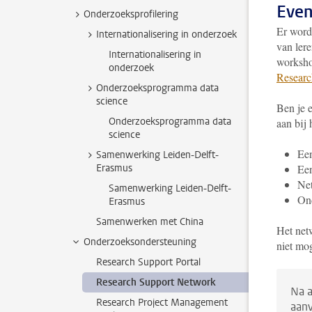
Even
Onderzoeksprofilering
Er word
Internationalisering in onderzoek
van lere
Internationalisering in
worksho
onderzoek
Researc
Onderzoeksprogramma data
science
Ben je e
Onderzoeksprogramma data
aan bij 
science
Een
Samenwerking Leiden-Delft-
Erasmus
Ee
Ne
Samenwerking Leiden-Delft-
Ond
Erasmus
Samenwerken met China
Het netw
Onderzoeksondersteuning
niet mo
Research Support Portal
Research Support Network
Na a
Research Project Management
aanv