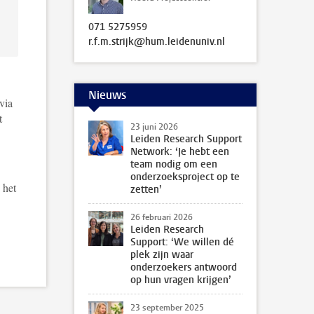
071 5275959
r.f.m.strijk@hum.leidenuniv.nl
Nieuws
via
t
23 juni 2026
Leiden Research Support
Network: ‘Je hebt een
team nodig om een
onderzoeksproject op te
 het
zetten’
26 februari 2026
Leiden Research
Support: ‘We willen dé
plek zijn waar
onderzoekers antwoord
op hun vragen krijgen’
23 september 2025