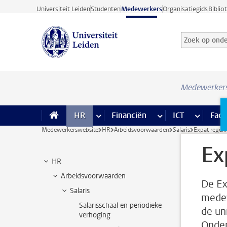
Ga direct naar de inhoud
Universiteit Leiden
Studenten
Medewerkers
Organisatiegids
Biblio
Zoek op onder
Zoekterm
Medewerker
HR
meer HR pagina’s
Financiën
meer Financiën pagi
ICT
meer ICT
Facil
Medewerkerswebsite
HR
Arbeidsvoorwaarden
Salaris
Expat regeli
Ex
HR
Arbeidsvoorwaarden
De Ex
Salaris
medew
Salarisschaal en periodieke
de un
verhoging
Onder