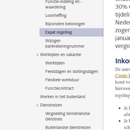
Functie-indeling en -
30% v
waardering
tijdel
Loonheffing
Neder
Bijzondere beloningen
zogen
Expat regeling
janua
Wijzigen
vergo
bankrekeningnummer
Werktijden en vakantie
Inko
Werktijden
De aanv
Feestdagen en sluitingsdagen
Centre I
Flexibele werkduur
komt vo
hiervoor
Functiecontract
regelin
Werken in het buitenland
Dienstreizen
Je 
Vergoeding binnenlandse
afs
dienstreis
Je 
sch
Buitenlandse dienstreizen