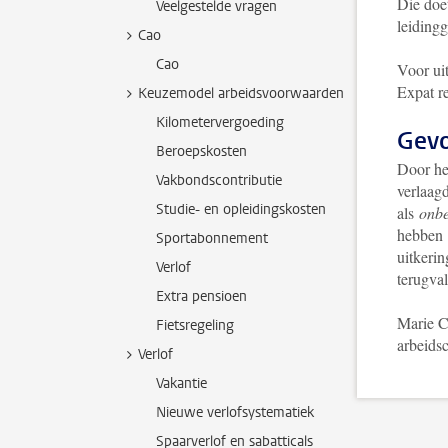
Die doet
Veelgestelde vragen
leiding
Cao
Cao
Voor ui
Expat re
Keuzemodel arbeidsvoorwaarden
Kilometervergoeding
Gevo
Beroepskosten
Door he
Vakbondscontributie
verlaag
Studie- en opleidingskosten
als
onbe
hebben 
Sportabonnement
uitkerin
Verlof
terugval
Extra pensioen
Marie C
Fietsregeling
arbeids
Verlof
Vakantie
Nieuwe verlofsystematiek
Spaarverlof en sabatticals