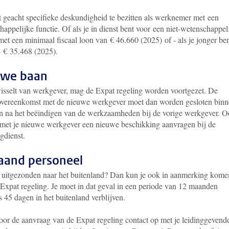
t geacht specifieke deskundigheid te bezitten als werknemer met een
appelijke functie. Of als je in dienst bent voor een niet-wetenschappel
 met een minimaal fiscaal loon van
€ 46.660 (2025)
of - als je jonger be
- € 35.468 (2025).
uwe baan
wisselt van werkgever, mag de Expat regeling worden voortgezet. De
overeenkomst met de nieuwe werkgever moet dan worden gesloten binn
 na het beëindigen van de werkzaamheden bij de vorige werkgever. 
 met je nieuwe werkgever een nieuwe beschikking aanvragen bij de
gdienst.
aand personeel
 uitgezonden naar het buitenland? Dan kun je ook in aanmerking kome
 Expat regeling. Je moet in dat geval in een periode van 12 maanden
 45 dagen in het buitenland verblijven.
or de aanvraag van de Expat regeling contact op met je leidinggevend