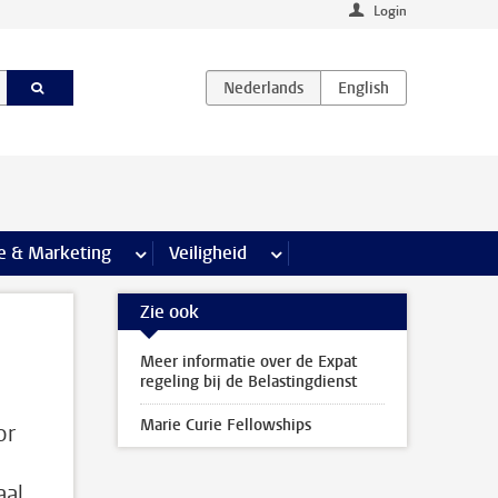
Login
agina’s
e & Marketing
meer Communicatie & Marketing pagina’s
Veiligheid
meer Veiligheid pagina’s
Zie ook
Meer informatie over de Expat
regeling bij de Belastingdienst
Marie Curie Fellowships
or
aal