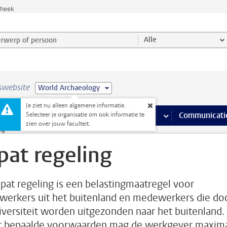
theek
werp of persoon en selecteer categorie
Alle
swebsite
World Archaeology
Je ziet nu alleen algemene informatie.
na’s
 pagina’s
iteiten
meer Faciliteiten pagina’s
Onderwijs
meer Onderwijs pagina’s
Onderzoek
meer Onderzoek p
Communicati
Selecteer je organisatie om ook informatie te
zien over jouw faculteit.
ng
pat regeling
pat regeling is een belastingmaatregel voor
erkers uit het buitenland en medewerkers die do
iversiteit worden uitgezonden naar het buitenland.
 bepaalde voorwaarden mag de werkgever maxim