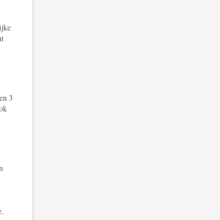
ijke
nt
en 3
Ook
n
e.