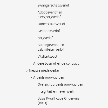
Zwangerschapsverlof
Adoptieverlof en
pleegzorgverlof
Ouderschapsverlof
Geboorteverlof
Zorgverlof
Buitengewoon en
calamiteitenverlof
Vitaliteitspact
Andere baan of einde contract
Nieuwe medewerker
Arbeidsvoorwaarden
Overzicht arbeidsvoorwaarden
Integriteit en nevenwerk
Basis Kwalificatie Onderwijs
(BKO)