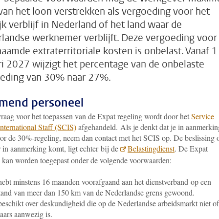
an het loon verstrekken als vergoeding voor het
ijk verblijf in Nederland of het land waar de
landse werknemer verblijft. Deze vergoeding voor
aamde extraterritoriale kosten is onbelast. Vanaf 1
ri 2027 wijzigt het percentage van de onbelaste
eding van 30% naar 27%.
mend personeel
raag voor het toepassen van de Expat regeling wordt door het
Service
nternational Staff (SCIS)
afgehandeld.
Als je denkt dat je in aanmerkin
or de 30%-regeling, neem dan contact met het SCIS op.
De beslissing o
 in aanmerking komt, ligt echter bij de
Belastingdienst
. De Expat
g kan worden toegepast onder de volgende voorwaarden:
hebt minstens 16 maanden voorafgaand aan het dienstverband op een
tand van meer dan 150 km van de Nederlandse grens gewoond.
beschikt over deskundigheid die op de Nederlandse arbeidsmarkt niet of
aars aanwezig is.