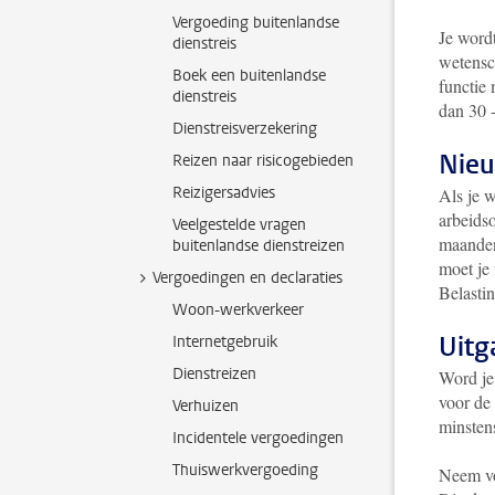
Vergoeding buitenlandse
Je word
dienstreis
wetensch
Boek een buitenlandse
functie
dienstreis
dan 30 
Dienstreisverzekering
Nie
Reizen naar risicogebieden
Reizigersadvies
Als je 
arbeids
Veelgestelde vragen
maanden
buitenlandse dienstreizen
moet je
Vergoedingen en declaraties
Belastin
Woon-werkverkeer
Uitg
Internetgebruik
Dienstreizen
Word je
voor de
Verhuizen
minstens
Incidentele vergoedingen
Thuiswerkvergoeding
Neem vo