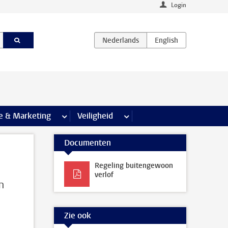
Login
agina’s
e & Marketing
meer Communicatie & Marketing pagina’s
Veiligheid
meer Veiligheid pagina’s
Documenten
Regeling buitengewoon
verlof
n
Zie ook