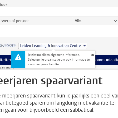
theek
werp of persoon en selecteer categorie
Alle
swebsite
Leiden Learning & Innovation Centre
Je ziet nu alleen algemene informatie.
na’s
 pagina’s
iteiten
meer Faciliteiten pagina’s
Onderwijs
meer Onderwijs pagina’s
Onderzoek
meer Onderzoek p
Communicati
Selecteer je organisatie om ook informatie te
zien over jouw faculteit.
aarvariant
erjaren spaarvariant
e meerjaren spaarvariant kun je jaarlijks een deel va
kantietegoed sparen om langdurig met vakantie te
n gaan voor bijvoorbeeld een sabbatical.