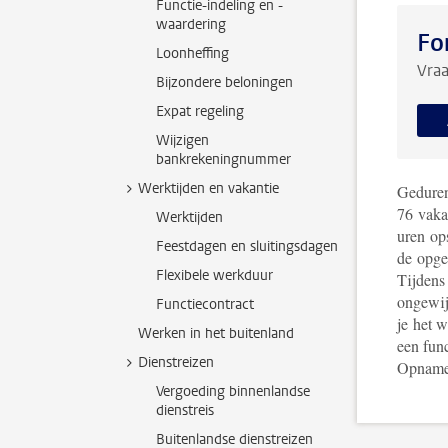
Functie-indeling en -
waardering
Fo
Loonheffing
Vraa
Bijzondere beloningen
Expat regeling
Wijzigen
bankrekeningnummer
Werktijden en vakantie
Gedurend
76 vaka
Werktijden
uren op
Feestdagen en sluitingsdagen
de opge
Flexibele werkduur
Tijdens
ongewij
Functiecontract
je het 
Werken in het buitenland
een func
Dienstreizen
Opname 
Vergoeding binnenlandse
dienstreis
Buitenlandse dienstreizen