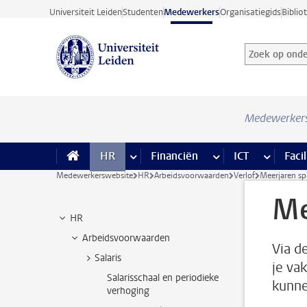
Ga direct naar de inhoud
Universiteit Leiden
Studenten
Medewerkers
Organisatiegids
Biblio
Zoek op onder
Zoekterm
Medewerker
HR
meer HR pagina’s
Financiën
meer Financiën pagi
ICT
meer ICT
Facil
Medewerkerswebsite
HR
Arbeidsvoorwaarden
Verlof
Meerjaren sp
Me
HR
Arbeidsvoorwaarden
Via d
Salaris
je va
Salarisschaal en periodieke
kunne
verhoging