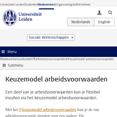
Ga direct naar de inhoud
Universiteit Leiden
Studenten
Medewerkers
Organisatiegids
Bibliotheek
toggle lo
Sociale Wetenschappen
Menu
Medewerkerswebsite
HR
Arbeidsvoorwaarden
Keuzemodel arbeidsvoorwaarden
Submenu
Keuzemodel arbeidsvoorwaarden
Een deel van je arbeidsvoorwaarden kun je flexibel
invullen via het keuzemodel arbeidsvoorwaarden.
Met het
keuzemodel arbeidsvoorwaarden
kun je de ene
arbeidsvoorwaarde inruilen voor een andere. De