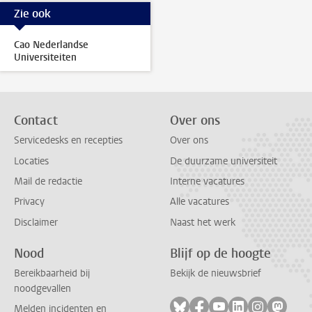
Zie ook
Cao Nederlandse
Universiteiten
Contact
Over ons
Servicedesks en recepties
Over ons
Locaties
De duurzame universiteit
Mail de redactie
Interne vacatures
Privacy
Alle vacatures
Disclaimer
Naast het werk
Nood
Blijf op de hoogte
Bereikbaarheid bij
Bekijk de nieuwsbrief
noodgevallen
Volg ons op bluesky
Volg ons op facebook
Volg ons op youtub
Volg ons op li
Volg ons o
Volg 
Melden incidenten en