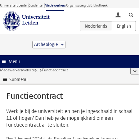
Ga direct naar de inhoud
Universiteit Leiden
Studenten
Medewerkers
Organisatiegids
Bibliotheek
toggle lo
Archeologie
Menu
Medewerkerswebsite
...
Functiecontract
too
Submenu
Functiecontract
Werk je bij de universiteit en ben je ingeschaald in schaal
11 of hoger? Dan heb je de mogelijkheid om een
functiecontract af te sluiten.
Per 1 januari 2024 is de Regeling Jaarafspraken komen te