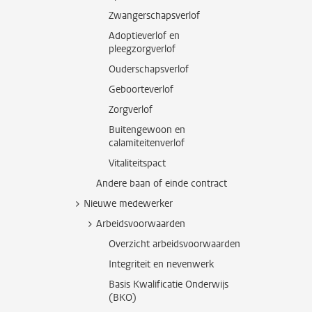
Zwangerschapsverlof
Adoptieverlof en
pleegzorgverlof
Ouderschapsverlof
Geboorteverlof
Zorgverlof
Buitengewoon en
calamiteitenverlof
Vitaliteitspact
Andere baan of einde contract
Nieuwe medewerker
Arbeidsvoorwaarden
Overzicht arbeidsvoorwaarden
Integriteit en nevenwerk
Basis Kwalificatie Onderwijs
(BKO)