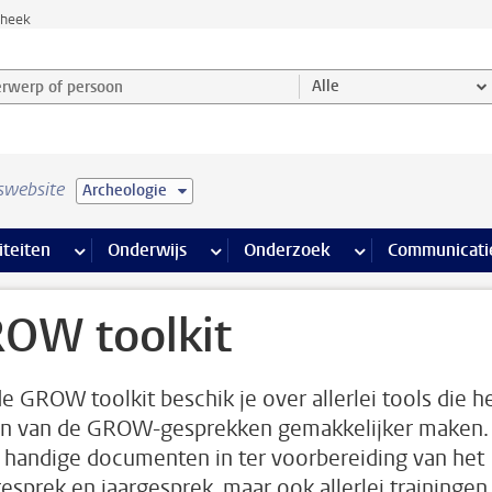
theek
werp of persoon en selecteer categorie
Alle
swebsite
Archeologie
na’s
 pagina’s
iteiten
meer Faciliteiten pagina’s
Onderwijs
meer Onderwijs pagina’s
Onderzoek
meer Onderzoek p
Communicati
OW toolkit
e GROW toolkit beschik je over allerlei tools die h
n van de GROW-gesprekken gemakkelijker maken.
n handige documenten in ter voorbereiding van het
gesprek en jaargesprek, maar ook allerlei trainingen