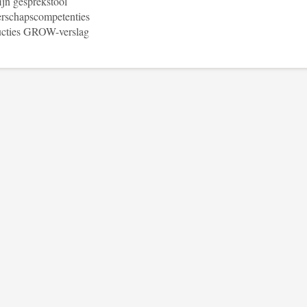
jn gesprekstool
erschapscompetenties
ructies GROW-verslag