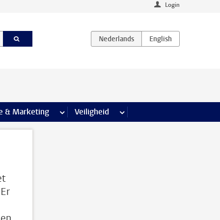
Login
agina’s
e & Marketing
meer Communicatie & Marketing pagina’s
Veiligheid
meer Veiligheid pagina’s
et
 Er
 en