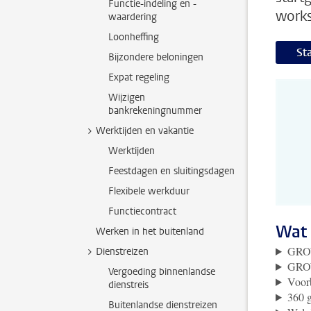
Functie-indeling en -
works
waardering
Loonheffing
St
Bijzondere beloningen
Expat regeling
Wijzigen
bankrekeningnummer
Werktijden en vakantie
Werktijden
Feestdagen en sluitingsdagen
Flexibele werkduur
Functiecontract
Wat 
Werken in het buitenland
GROW
Dienstreizen
GROW
Vergoeding binnenlandse
Voorb
dienstreis
360 g
Buitenlandse dienstreizen