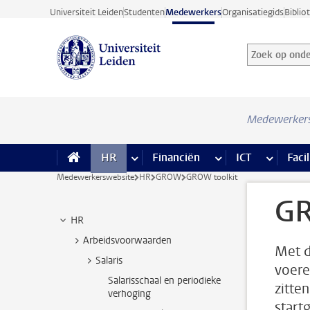
Ga direct naar de inhoud
Universiteit Leiden
Studenten
Medewerkers
Organisatiegids
Biblio
Zoek op onder
Zoekterm
Medewerker
HR
meer HR pagina’s
Financiën
meer Financiën pagi
ICT
meer ICT
Facil
Medewerkerswebsite
HR
GROW
GROW toolkit
GR
HR
Arbeidsvoorwaarden
Met d
Salaris
voere
Salarisschaal en periodieke
zitte
verhoging
start