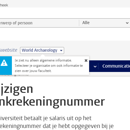
theek
werp of persoon en selecteer categorie
Alle
swebsite
World Archaeology
Je ziet nu alleen algemene informatie.
na’s
 pagina’s
iteiten
meer Faciliteiten pagina’s
Onderwijs
meer Onderwijs pagina’s
Onderzoek
meer Onderzoek p
Communicati
Selecteer je organisatie om ook informatie te
zien over jouw faculteit.
ankrekeningnummer
jzigen
nkrekeningnummer
versiteit betaalt je salaris uit op het
ekeningnummer dat je hebt opgegeven bij je