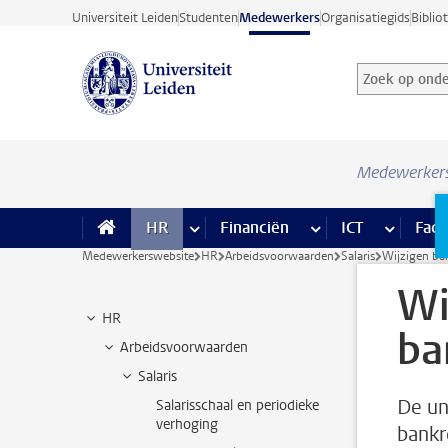
Ga direct naar de inhoud
Universiteit Leiden
Studenten
Medewerkers
Organisatiegids
Biblio
Zoek op onder
Zoekterm
Medewerker
HR
meer HR pagina’s
Financiën
meer Financiën pagi
ICT
meer ICT
Facil
Medewerkerswebsite
HR
Arbeidsvoorwaarden
Salaris
Wijzigen b
Wi
HR
ba
Arbeidsvoorwaarden
Salaris
De uni
Salarisschaal en periodieke
verhoging
bankr