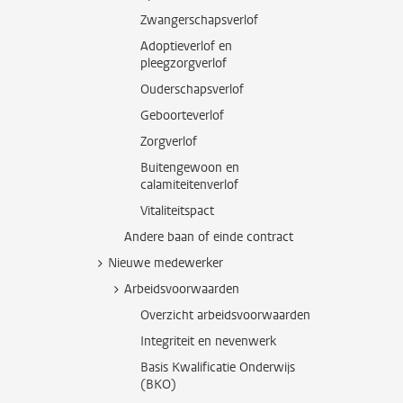
Zwangerschapsverlof
Adoptieverlof en
pleegzorgverlof
Ouderschapsverlof
Geboorteverlof
Zorgverlof
Buitengewoon en
calamiteitenverlof
Vitaliteitspact
Andere baan of einde contract
Nieuwe medewerker
Arbeidsvoorwaarden
Overzicht arbeidsvoorwaarden
Integriteit en nevenwerk
Basis Kwalificatie Onderwijs
(BKO)