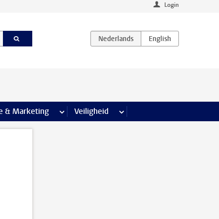
Login
agina’s
e & Marketing
meer Communicatie & Marketing pagina’s
Veiligheid
meer Veiligheid pagina’s