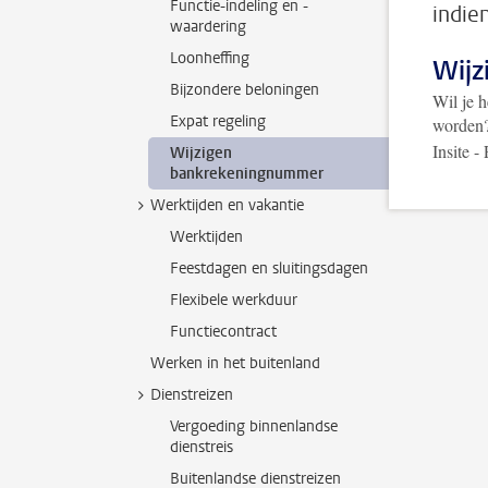
Functie-indeling en -
indie
waardering
Loonheffing
Wijz
Bijzondere beloningen
Wil je 
Expat regeling
worden?
Insite 
Wijzigen
bankrekeningnummer
Werktijden en vakantie
Werktijden
Feestdagen en sluitingsdagen
Flexibele werkduur
Functiecontract
Werken in het buitenland
Dienstreizen
Vergoeding binnenlandse
dienstreis
Buitenlandse dienstreizen