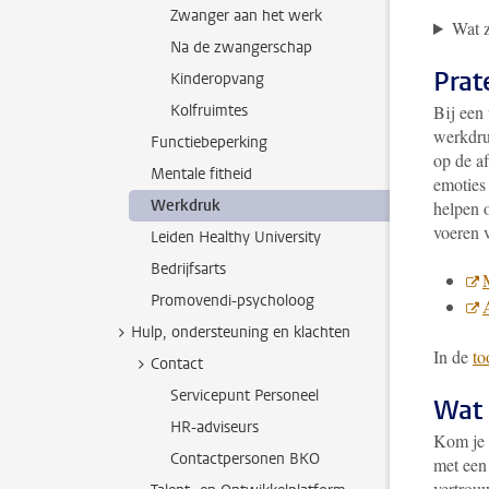
Zwanger aan het werk
Wat z
Na de zwangerschap
Prat
Kinderopvang
Kolfruimtes
Bij een
werkdru
Functiebeperking
op de af
Mentale fitheid
emoties
Werkdruk
helpen 
voeren 
Leiden Healthy University
Bedrijfsarts
Promovendi-psycholoog
A
Hulp, ondersteuning en klachten
In de
to
Contact
Servicepunt Personeel
Wat d
HR-adviseurs
Kom je 
Contactpersonen BKO
met ee
vertrou