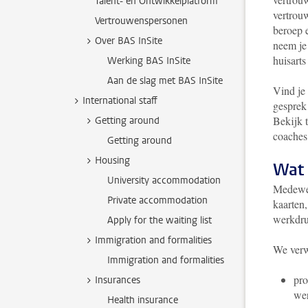
Talent- en Ontwikkelplatform
vertrou
Vertrouwenspersonen
beroep 
Over BAS InSite
neem je
huisart
Werking BAS InSite
Aan de slag met BAS InSite
Vind je 
International staff
gesprek 
Bekijk t
Getting around
coaches
Getting around
Housing
Wat 
University accommodation
Medewer
Private accommodation
kaarten
werkdru
Apply for the waiting list
Immigration and formalities
We verw
Immigration and formalities
pro
Insurances
wer
Health insurance