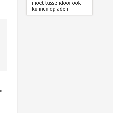
moet tussendoor ook
kunnen opladen’
ls
n.