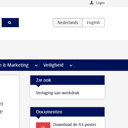
Login
agina’s
e & Marketing
meer Communicatie & Marketing pagina’s
Veiligheid
meer Veiligheid pagina’s
Zie ook
Verlaging van werkdruk
er
we
Documenten
Download de A3-poster