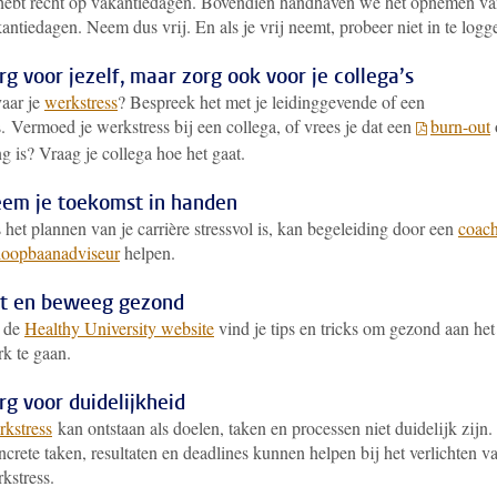
hebt recht op vakantiedagen. Bovendien handhaven we het opnemen v
antiedagen. Neem dus vrij. En als je vrij neemt, probeer niet in te logg
rg voor jezelf, maar zorg ook voor je collega’s
aar je
werkstress
? Bespreek het met je leidinggevende of een
s.
Vermoed je werkstress bij een collega, of vrees je dat een
burn-out
g is? Vraag je collega hoe het gaat.
em je toekomst in handen
 het plannen van je carrière stressvol is, kan begeleiding door een
coac
loopbaanadviseur
helpen.
t en beweeg gezond
 de
Healthy University website
vind je tips en tricks om gezond aan het
k te gaan.
rg voor duidelijkheid
kstress
kan ontstaan als doelen, taken en processen niet duidelijk zijn.
crete taken, resultaten en deadlines kunnen helpen bij het verlichten v
kstress.