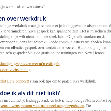
ijn werkdruk en werkstress?
en over werkdruk
 te hoge werkdruk maak je samen met je leidinggevende afspraken om 
k te verminderen. Zo'n gesprek kan spannend zijn
. Het is misschien dr
deling en je wilt niemand in de steek laten. Of je wilt voorkomen dat
 overlopen tijdens het gesprek. Goede communicatievaardigheden kun
om een effectief gesprek over werkdruk te voeren. Hulp nodig bij het
van zo'n gesprek? Volg de gratis online trainingen van New Heroes:
Moedige gesprekken met m’n collega’s
ssertiviteitstraining
olkit Let's connect!
staan ook tips om te praten over werkdruk.
oe ik als dit niet lukt?
er niet uit met je leidinggevende en heb je hulp nodig? Neem contact o
n
vertrouwenspersoon voor personeelsaangelegenheden
. De
wenspersonen werken met strikte geheimhouding. Meer over wat een