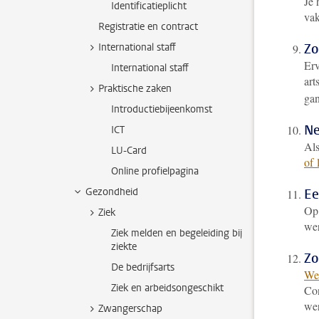
Je 
Identificatieplicht
vak
Registratie en contract
International staff
Zo
Erv
International staff
art
Praktische zaken
gan
Introductiebijeenkomst
Ne
ICT
Als
LU-Card
of 
Online profielpagina
Gezondheid
Ee
Op
Ziek
wer
Ziek melden en begeleiding bij
ziekte
Zo
De bedrijfsarts
Wer
Ziek en arbeidsongeschikt
Con
wer
Zwangerschap