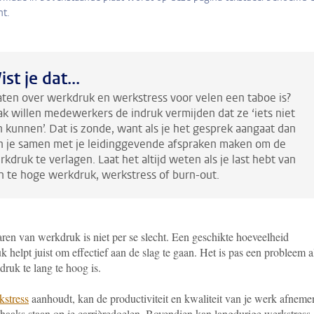
ht.
st je dat...
aten over werkdruk en werkstress voor velen een taboe is?
ak willen medewerkers de indruk vermijden dat ze ‘iets niet
n kunnen’.
Dat is zonde, want als je het gesprek aangaat dan
n je samen met je leidinggevende afspraken maken om de
rkdruk te verlagen.
Laat het altijd weten als je last hebt van
n te hoge werkdruk, werkstress of burn-out.
ren van werkdruk is niet per se slecht. Een geschikte hoeveelheid
 helpt juist om effectief aan de slag te gaan. Het is pas een probleem a
ruk te lang te hoog is.
kstress
aanhoudt, kan de productiviteit en kwaliteit van je werk afneme
 haaks staan op je carrièredoelen. Bovendien kan langdurige werkstress