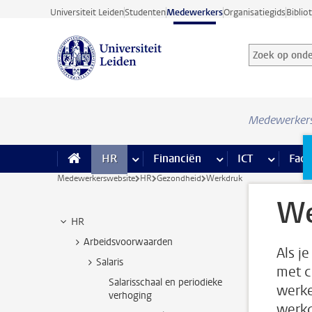
Ga direct naar de inhoud
Universiteit Leiden
Studenten
Medewerkers
Organisatiegids
Biblio
Zoek op onder
Zoekterm
Medewerker
HR
meer HR pagina’s
Financiën
meer Financiën pagi
ICT
meer ICT
Facil
Medewerkerswebsite
HR
Gezondheid
Werkdruk
We
HR
Arbeidsvoorwaarden
Als j
Salaris
met c
Salarisschaal en periodieke
werke
verhoging
werkd