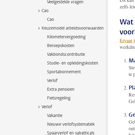
Veelgestelde vragen
zelfs le
Cao
Cao
Wat 
Keuzemodel arbeidsvoorwaarden
voo
Kilometervergoeding
Ervaar 
Beroepskosten
werkdru
Vakbondscontributie
Ma
Studie- en opleidingskosten
Ste
Sportabonnement
te 
Verlof
Pl
Extra pensioen
Res
Fietsregeling
Geb
Verlof
Ge
Vakantie
Geb
Nieuwe verlofsystematiek
ont
Spaarverlof en sabatticals
het