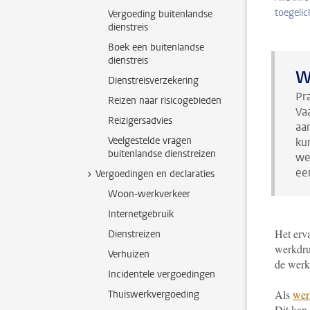
toegelic
Vergoeding buitenlandse
dienstreis
Boek een buitenlandse
dienstreis
Wi
Dienstreisverzekering
Pr
Reizen naar risicogebieden
Va
Reizigersadvies
aa
Veelgestelde vragen
ku
buitenlandse dienstreizen
we
ee
Vergoedingen en declaraties
Woon-werkverkeer
Internetgebruik
Het erva
Dienstreizen
werkdruk
Verhuizen
de werkd
Incidentele vergoedingen
Als
wer
Thuiswerkvergoeding
Dit kan