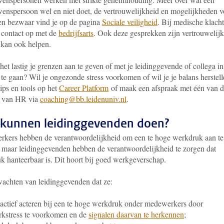
wenspersoon wel en niet doet, de vertrouwelijkheid en mogelijkheden v
en bezwaar vind je op de pagina
Sociale veiligheid
. Bij medische klach
 contact op met de
bedrijfsarts
. Ook deze gesprekken zijn vertrouwelijk
s kan ook helpen.
het lastig je grenzen aan te geven of met je leidinggevende of collega in
te gaan? Wil je ongezonde stress voorkomen of wil je je balans herstel
ips en tools op het
Career Platform
of maak een afspraak met één van 
 van HR via
coaching@bb.leidenuniv.nl
.
kunnen leidinggevenden doen?
kers hebben de verantwoordelijkheid om een te hoge werkdruk aan te
, maar leidinggevenden hebben de verantwoordelijkheid te zorgen dat
k hanteerbaar is. Dit hoort bij goed werkgeverschap.
achten van leidinggevenden dat ze:
actief acteren bij een te hoge werkdruk onder medewerkers door
kstress te voorkomen en de
signalen daarvan te herkennen
;