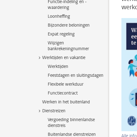
Functie-indeling en -
werkd
waardering
Loonheffing
Bijzondere beloningen
Expat regeling
Wijzigen
bankrekeningnummer
Werktijden en vakantie
Werktijden
Feestdagen en sluitingsdagen
Flexibele werkduur
Functiecontract
Werken in het buitenland
Dienstreizen
Vergoeding binnenlandse
dienstreis
Buitenlandse dienstreizen
Alle in