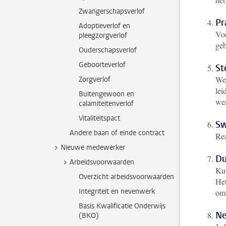
Zwangerschapsverlof
Pr
Adoptieverlof en
Voe
pleegzorgverlof
geb
Ouderschapsverlof
Geboorteverlof
St
Wer
Zorgverlof
lei
Buitengewoon en
wer
calamiteitenverlof
Vitaliteitspact
Sw
Andere baan of einde contract
Rea
Nieuwe medewerker
Du
Arbeidsvoorwaarden
Kun
Overzicht arbeidsvoorwaarden
Het
Integriteit en nevenwerk
om 
Basis Kwalificatie Onderwijs
Ne
(BKO)