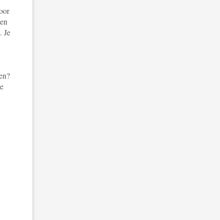
oor
ten
. Je
len?
de