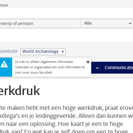
theek
werp of persoon en selecteer categorie
Alle
swebsite
World Archaeology
Je ziet nu alleen algemene informatie.
na’s
 pagina’s
iteiten
meer Faciliteiten pagina’s
Onderwijs
meer Onderwijs pagina’s
Onderzoek
meer Onderzoek p
Communicati
Selecteer je organisatie om ook informatie te
zien over jouw faculteit.
rkdruk
e te maken hebt met een hoge werkdruk, praat erov
ollega’s en je leidinggevende. Alleen dan kunnen 
n naar een oplossing. Hoe kaart je een te hoge
ruk aan? En wat kan je zelf doen om een te hoge