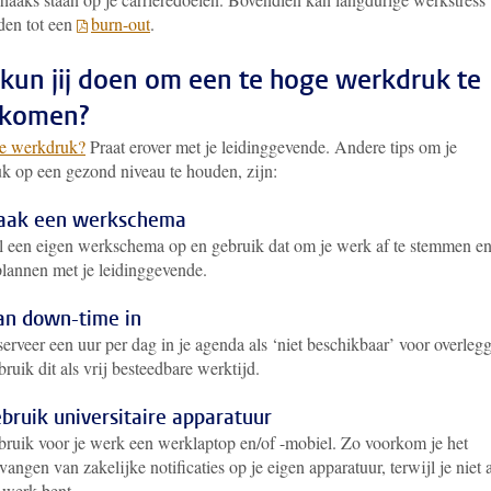
iden tot een
burn-out
.
kun jij doen om een te hoge werkdruk te
rkomen?
je werkdruk?
Praat erover met je leidinggevende. Andere tips om je
k op een gezond niveau te houden, zijn:
ak een werkschema
l een eigen werkschema op en gebruik dat om je werk af te stemmen en
plannen met je leidinggevende.
an down-time in
erveer een uur per dag in je agenda als ‘niet beschikbaar’ voor overleg
ruik dit als vrij besteedbare werktijd.
bruik universitaire apparatuur
ruik voor je werk een werklaptop en/of -mobiel. Zo voorkom je het
vangen van zakelijke notificaties op je eigen apparatuur, terwijl je niet 
 werk bent.