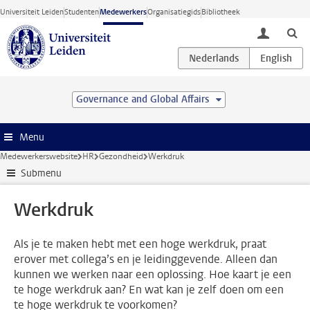
Ga direct naar de inhoud
Universiteit Leiden
Studenten
Medewerkers
Organisatiegids
Bibliotheek
toggle lo
Governance and Global Affairs
Menu
Medewerkerswebsite
HR
Gezondheid
Werkdruk
Submenu
Werkdruk
Als je te maken hebt met een hoge werkdruk, praat
erover met collega’s en je leidinggevende. Alleen dan
kunnen we werken naar een oplossing. Hoe kaart je een
te hoge werkdruk aan? En wat kan je zelf doen om een
te hoge werkdruk te voorkomen?