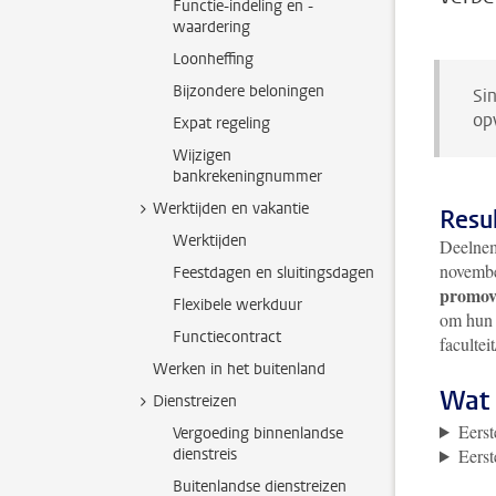
Functie-indeling en -
waardering
Loonheffing
Bijzondere beloningen
Si
op
Expat regeling
Wijzigen
bankrekeningnummer
Werktijden en vakantie
Resu
Werktijden
Deelnem
november
Feestdagen en sluitingsdagen
promov
Flexibele werkduur
om hun 
Functiecontract
facultei
Werken in het buitenland
Wat 
Dienstreizen
Eerst
Vergoeding binnenlandse
dienstreis
Eerst
Buitenlandse dienstreizen