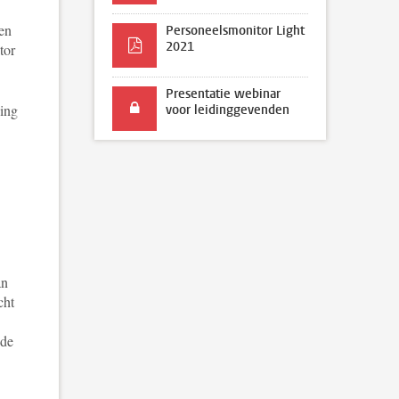
ken
Personeelsmonitor Light
2021
tor
Presentatie webinar
ing
voor leidinggevenden
an
cht
 de