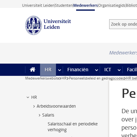
Ga direct naar de inhoud
Universiteit Leiden
Studenten
Medewerkers
Organisatiegids
Biblio
Zoek op onder
Zoekterm
Medewerker
HR
meer HR pagina’s
Financiën
meer Financiën pagi
ICT
meer ICT
Facil
Medewerkerswebsite
HR
Personeelsbeleid en gedragscodes
HR bel
Pe
HR
Arbeidsvoorwaarden
De un
Salaris
over 
Salarisschaal en periodieke
perso
verhoging
verbe