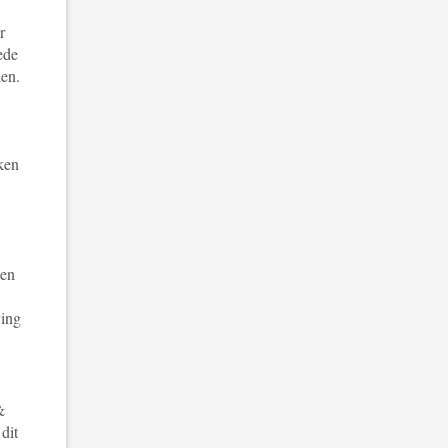
r
ede
ken.
:
ken
 en
ving
&
dit