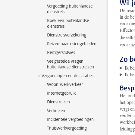
Wil j
Vergoeding buitenlandse
De resu
dienstreis
in de be
Boek een buitenlandse
voor ons
dienstreis
Effecto
Dienstreisverzekering
diezelf
Reizen naar risicogebieden
voor inz
Reizigersadvies
Zo b
Veelgestelde vragen
buitenlandse dienstreizen
Ik b
Ik be
Vergoedingen en declaraties
Woon-werkverkeer
Besp
Internetgebruik
Het onde
het ope
Dienstreizen
vergt e
Verhuizen
verder a
Incidentele vergoedingen
werkbel
Thuiswerkvergoeding
leiding