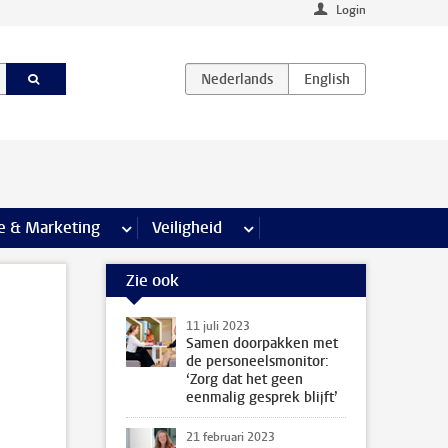
Login
agina’s
e & Marketing
meer Communicatie & Marketing pagina’s
Veiligheid
meer Veiligheid pagina’s
Zie ook
11 juli 2023
Samen doorpakken met
de personeelsmonitor:
‘Zorg dat het geen
eenmalig gesprek blijft’
21 februari 2023