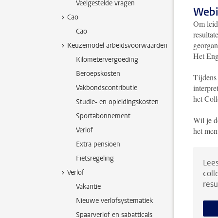
Veelgestelde vragen
Webi
Cao
Om leid
Cao
resulta
georgan
Keuzemodel arbeidsvoorwaarden
Het Eng
Kilometervergoeding
Beroepskosten
Tijdens
interpr
Vakbondscontributie
het Col
Studie- en opleidingskosten
Sportabonnement
Wil je d
Verlof
het men
Extra pensioen
Fietsregeling
Lees
Verlof
coll
resu
Vakantie
Nieuwe verlofsystematiek
Spaarverlof en sabatticals