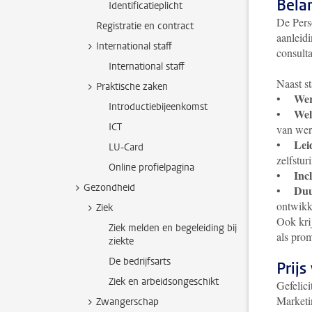
Bela
Identificatieplicht
De Pers
Registratie en contract
aanleid
International staff
consulta
International staff
Naast s
Praktische zaken
Wer
•
Introductiebijeenkomst
Wel
•
ICT
van we
Lei
•
LU-Card
zelfstu
Online profielpagina
Incl
•
Gezondheid
Duu
•
ontwikk
Ziek
Ook kri
Ziek melden en begeleiding bij
als pro
ziekte
De bedrijfsarts
Prijs
Ziek en arbeidsongeschikt
Gefelic
Marketi
Zwangerschap