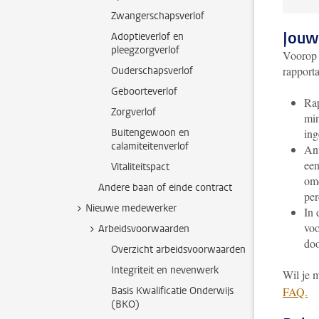
Zwangerschapsverlof
Jouw
Adoptieverlof en
pleegzorgverlof
Voorop s
rapport
Ouderschapsverlof
Geboorteverlof
Rap
Zorgverlof
min
Buitengewoon en
ing
calamiteitenverlof
Ant
een
Vitaliteitspact
om
Andere baan of einde contract
per
Nieuwe medewerker
In 
voo
Arbeidsvoorwaarden
doo
Overzicht arbeidsvoorwaarden
Integriteit en nevenwerk
Wil je 
Basis Kwalificatie Onderwijs
FAQ.
(BKO)