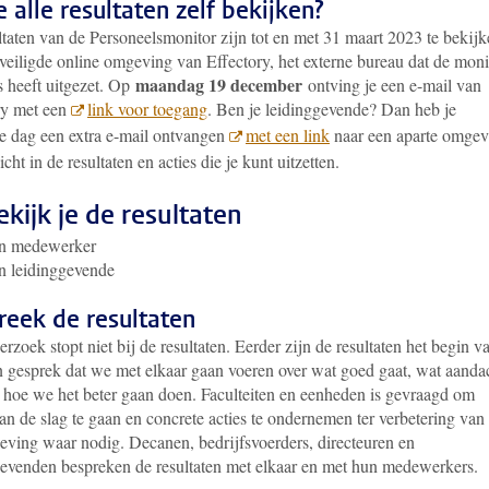
e alle resultaten zelf bekijken?
ltaten van de Personeelsmonitor zijn tot en met 31 maart 2023 te bekij
veiligde online omgeving van Effectory, het externe bureau dat de moni
maandag 19 december
 heeft uitgezet.
Op
ontving je een e-mail van
ry met een
link voor toegang
. Ben je leidinggevende? Dan heb je
de dag een extra e-mail ontvangen
met een link
naar een aparte omgev
icht in de resultaten en acties die je kunt uitzetten.
ekijk je de resultaten
en medewerker
n leidinggevende
reek de resultaten
rzoek stopt niet bij de resultaten. Eerder zijn de resultaten het begin v
n gesprek dat we met elkaar gaan voeren over wat goed gaat, wat aanda
n hoe we het beter gaan doen.
Faculteiten en eenheden is gevraagd om
an de slag te gaan en concrete acties te ondernemen ter verbetering van
eving waar nodig.
Decanen, bedrijfsvoerders, directeuren en
gevenden bespreken de resultaten met elkaar en met hun medewerkers.