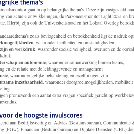
ngrijke thema's
oneelsmonitor gaat in op belangrijke thema’s. Deze zijn vastgesteld naa
ing van actuele ontwikkelingen, de Personeelsmonitor Light 2021 en br
tie. Hierbij zijn ook de Universiteitsraad en het Lokaal Overleg betrok
tandaardthema’s zoals bevlogenheid en betrokkenheid ligt de nadruk op
kmogelijkheden
, waaronder faciliteiten en omstandigheden
zijn en werkdruk
, waaronder sociale veiligheid, overuren en de oorza
rkdruk
derschap en autonomie
, waaronder samenwerking binnen teams,
ring en de relatie met de leidinggevende en management
usie
, waaronder gelijke behandeling en jezelf mogen zijn
rzame inzetbaarheid
, waaronder doorgroeimogelijkheden, mobiliteit
eling
jgen promovendi een aantal extra vragen specifiek gericht op werkbele
movendus.
 voor de hoogste invulscores
iteerd aan Bedrijfsvoering en Advies (Bestuursbureau), Communicatie 
ng (FGw), Financiën (Bestuursbureau) en Digitale Diensten (UBL) die 