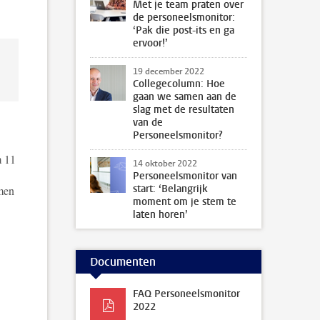
Met je team praten over
de personeelsmonitor:
‘Pak die post-its en ga
ervoor!’
19 december 2022
Collegecolumn: Hoe
gaan we samen aan de
slag met de resultaten
van de
Personeelsmonitor?
m 11
14 oktober 2022
Personeelsmonitor van
start: ‘Belangrijk
omen
moment om je stem te
laten horen’
Documenten
FAQ Personeelsmonitor
2022