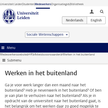
Ga direct naar de inhoud
Universiteit Leiden
Studenten
Medewerkers
Organisatiegids
Bibliotheek
toggle lo
Sociale Wetenschappen
Menu
Medewerkerswebsite
HR
Arbeidsvoorwaarden
Werken in het buitenland
Submenu
Werken in het buitenland
Ga je voor werk langer dan een maand naar het
buitenland? Heb je nevenwerk in het buitenland? Of ben
je van plan te verhuizen naar het buitenland? Als je in
opdracht van de universiteit naar het buitenland gaat, is
het belangrijk om het werken daar zo goed mogelijk te