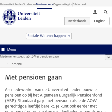
Ga direct naar de inhoud
Universiteit Leiden
Studenten
Medewerkers
Organisatiegids
Bibliotheek
toggle lo
Sociale Wetenschappen
Menu
Medewerkerswebsite
...
Met pensioen gaan
too
Submenu
Met pensioen gaan
Als medewerker van de Universiteit Leiden bouw je
pensioen op bij het Algemeen Burgerlijk Pensioenfond
(ABP). Standaard ga je met pensioen als je de AOW-
gerechtigde leeftijd bereikt. Je kunt ook eerder met
pensioen of gebruikmaken van deeltijdpensioen als je dat