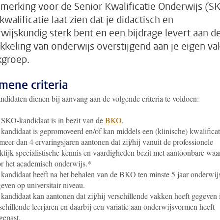
nmerking voor de Senior Kwalificatie Onderwijs (SK
walificatie laat zien dat je didactisch en
wijskundig sterk bent en een bijdrage levert aan d
kkeling van onderwijs overstijgend aan je eigen va
kgroep.
mene criteria
didaten dienen bij aanvang aan de volgende criteria te voldoen:
SKO-kandidaat is in bezit van de
BKO
.
kandidaat is gepromoveerd en/of kan middels een (klinische) kwalificat
meer dan 4 ervaringsjaren aantonen dat zij/hij vanuit de professionele
ktijk specialistische kennis en vaardigheden bezit met aantoonbare waa
r het academisch onderwijs.*
kandidaat heeft na het behalen van de BKO ten minste 5 jaar onderwij
even op universitair niveau.
kandidaat kan aantonen dat zij/hij verschillende vakken heeft gegeven 
schillende leerjaren en daarbij een variatie aan onderwijsvormen heeft
gepast.