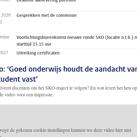
Deadline aanlevering portfolio
 2026
Gesprekken met de commissie
 2
ember
Voorlichtingsbijeenkomst nieuwe ronde SKO (locatie n.t.b.) 
starttijd 15.15 uur
 2027
Uitreiking certificaten
o: ‘Goed onderwijs houdt de aandacht va
tudent vast’
iveert docenten om het SKO-traject te volgen? En wat levert het hen o
de video voor een impressie.
ege de gekozen cookie-instellingen kunnen we deze video hier niet
n.