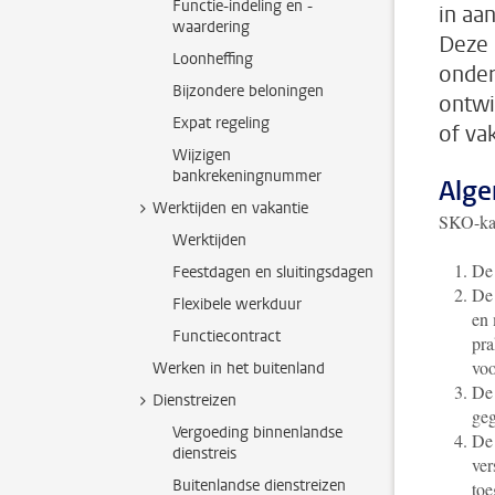
Functie-indeling en -
in aa
waardering
Deze k
Loonheffing
onder
Bijzondere beloningen
ontwi
Expat regeling
of va
Wijzigen
bankrekeningnummer
Alge
Werktijden en vakantie
SKO-kan
Werktijden
De 
Feestdagen en sluitingsdagen
De 
Flexibele werkduur
en 
Functiecontract
pra
voo
Werken in het buitenland
De 
Dienstreizen
geg
Vergoeding binnenlandse
De 
dienstreis
ver
Buitenlandse dienstreizen
toe