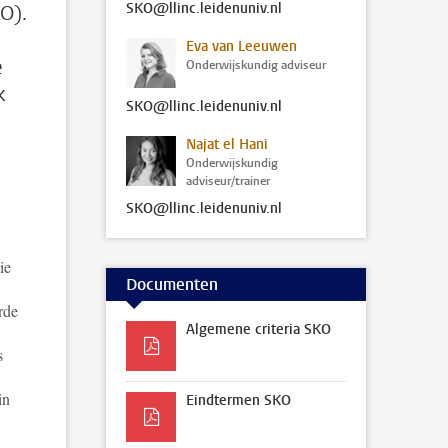
SKO@llinc.leidenuniv.nl
O).
Eva van Leeuwen
e
Onderwijskundig adviseur
k
SKO@llinc.leidenuniv.nl
Najat el Hani
Onderwijskundig
adviseur/trainer
SKO@llinc.leidenuniv.nl
ie
Documenten
rde
Algemene criteria SKO
s
in
Eindtermen SKO