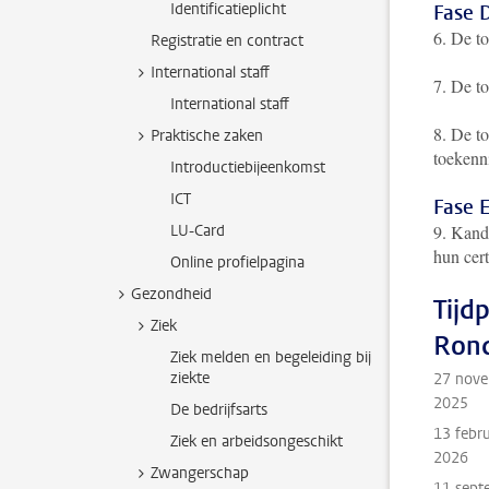
Identificatieplicht
Fase D
6. De to
Registratie en contract
International staff
7. De to
International staff
8. De t
Praktische zaken
toekenn
Introductiebijeenkomst
ICT
Fase E
LU-Card
9. Kandi
hun cert
Online profielpagina
Gezondheid
Tijd
Ziek
Ron
Ziek melden en begeleiding bij
ziekte
27 nov
2025
De bedrijfsarts
13 febru
Ziek en arbeidsongeschikt
2026
Zwangerschap
11 sept