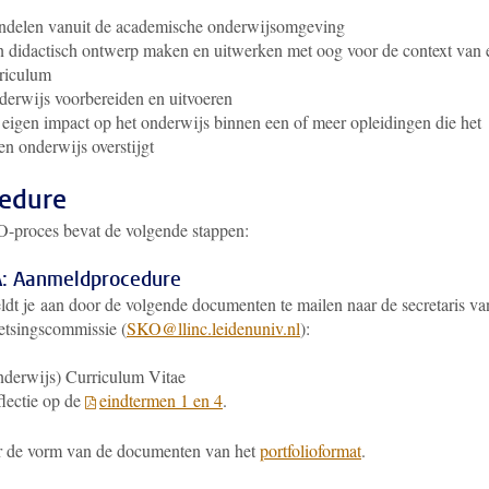
ndelen vanuit de academische onderwijsomgeving
 didactisch ontwerp maken en uitwerken met oog voor de context van 
riculum
erwijs voorbereiden en uitvoeren
eigen impact op het onderwijs binnen een of meer opleidingen die het
en onderwijs overstijgt
edure
-proces bevat de volgende stappen:
A: Aanmeldprocedure
ldt je aan
door de volgende documenten te mailen naar de secretaris va
tsingscommissie (
SKO@llinc.leidenuniv.nl
):
derwijs) Curriculum Vitae
lectie op de
eindtermen 1 en 4
.
r de vorm van de documenten van het
portfolioformat
.