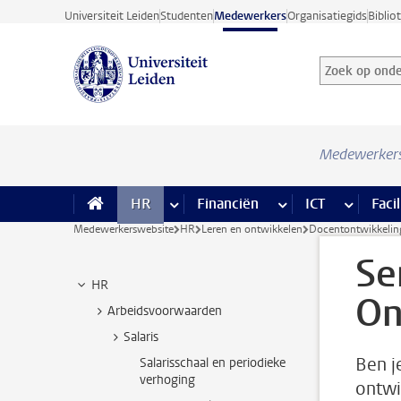
Ga direct naar de inhoud
Universiteit Leiden
Studenten
Medewerkers
Organisatiegids
Biblio
Zoek op onder
Zoekterm
Medewerker
HR
meer HR pagina’s
Financiën
meer Financiën pagi
ICT
meer ICT
Facil
Medewerkerswebsite
HR
Leren en ontwikkelen
Docentontwikkelin
Se
HR
On
Arbeidsvoorwaarden
Salaris
Ben j
Salarisschaal en periodieke
verhoging
ontwi