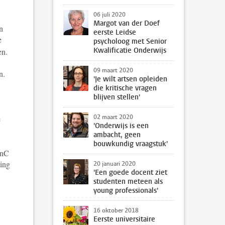
06 juli 2020
Margot van der Doef
n
eerste Leidse
e
psycholoog met Senior
Kwalificatie Onderwijs
en.
09 maart 2020
n.
'Je wilt artsen opleiden
die kritische vragen
blijven stellen'
02 maart 2020
e
'Onderwijs is een
ambacht, geen
bouwkundig vraagstuk'
InC
ding
20 januari 2020
'Een goede docent ziet
studenten meteen als
young professionals'
16 oktober 2018
Eerste universitaire