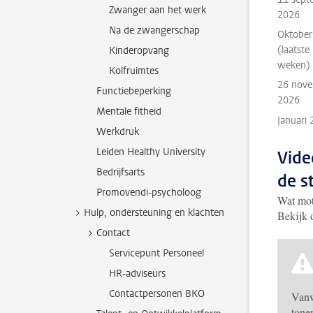
Zwanger aan het werk
2026
Na de zwangerschap
Oktober
(laatste
Kinderopvang
weken)
Kolfruimtes
26 nov
Functiebeperking
2026
Mentale fitheid
Januari
Werkdruk
Leiden Healthy University
Vide
Bedrijfsarts
de s
Promovendi-psycholoog
Wat mot
Hulp, ondersteuning en klachten
Bekijk 
Contact
Servicepunt Personeel
HR-adviseurs
Contactpersonen BKO
Vanw
tone