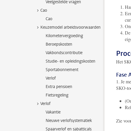
Veelgestelde vragen
Ha
Cao
Een
Cao
cur
Ond
Keuzemodel arbeidsvoorwaarden
De 
Kilometervergoeding
eig
Beroepskosten
Proc
Vakbondscontributie
Studie- en opleidingskosten
Het SKO
Sportabonnement
Fase 
Verlof
1. Je me
Extra pensioen
SKO-toe
Fietsregeling
(On
Verlof
Ref
Vakantie
Zie voo
Nieuwe verlofsystematiek
Spaarverlof en sabatticals