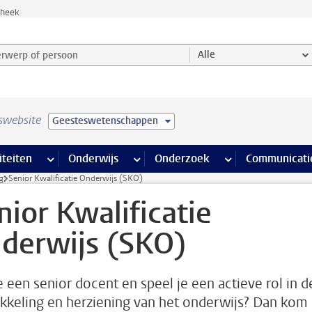
theek
werp of persoon en selecteer categorie
Alle
swebsite
Geesteswetenschappen
na’s
 pagina’s
iteiten
meer Faciliteiten pagina’s
Onderwijs
meer Onderwijs pagina’s
Onderzoek
meer Onderzoek p
Communicati
g
Senior Kwalificatie Onderwijs (SKO)
nior Kwalificatie
derwijs (SKO)
e een senior docent en speel je een actieve rol in d
kkeling en herziening van het onderwijs? Dan kom 