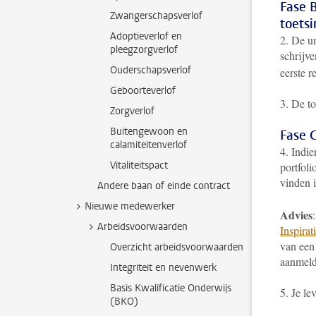
Fase B
Zwangerschapsverlof
toets
Adoptieverlof en
2. De un
pleegzorgverlof
schrijve
Ouderschapsverlof
eerste 
Geboorteverlof
3. De to
Zorgverlof
Buitengewoon en
Fase 
calamiteitenverlof
4. Indie
Vitaliteitspact
portfol
vinden 
Andere baan of einde contract
Nieuwe medewerker
Advies
Arbeidsvoorwaarden
Inspira
van een
Overzicht arbeidsvoorwaarden
aanmeld
Integriteit en nevenwerk
Basis Kwalificatie Onderwijs
5. Je le
(BKO)