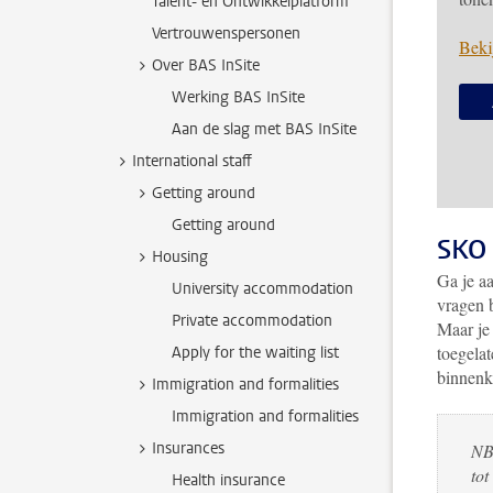
Talent- en Ontwikkelplatform
Vertrouwenspersonen
Beki
Over BAS InSite
Werking BAS InSite
Aan de slag met BAS InSite
International staff
Getting around
Getting around
SKO 
Housing
Ga je a
University accommodation
vragen 
Private accommodation
Maar je
toegela
Apply for the waiting list
binnenk
Immigration and formalities
Immigration and formalities
Insurances
NB:
tot
Health insurance