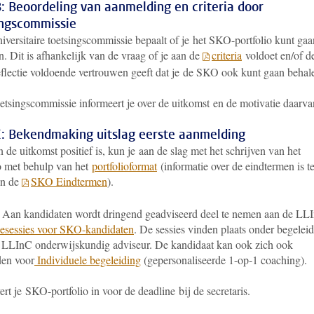
: Beoordeling van aanmelding en criteria door
ingscommissie
iversitaire toetsingscommissie bepaalt of je het SKO-portfolio kunt gaa
n. Dit is afhankelijk van de vraag of je aan de
criteria
voldoet en/of d
reflectie voldoende vertrouwen geeft dat je de SKO ook kunt gaan behal
etsingscommissie informeert je over de uitkomst en de motivatie daarva
C: Bekendmaking uitslag eerste aanmelding
n de uitkomst positief is, kun je aan de slag met het schrijven van het
io met behulp van het
portfolioformat
(informatie over de eindtermen is t
in de
SKO Eindtermen
).
: Aan kandidaten wordt dringend geadviseerd deel te nemen aan de LL
tiesessies voor SKO-kandidaten
. De sessies vinden plaats onder begelei
 LLInC onderwijskundig adviseur. De kandidaat kan ook zich ook
en voor
Individuele begeleiding
(gepersonaliseerde 1-op-1 coaching).
vert je SKO-portfolio in voor de deadline bij de secretaris.