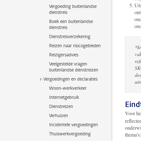
Uit
Vergoeding buitenlandse
ont
dienstreis
ond
Boek een buitenlandse
ond
dienstreis
Dienstreisverzekering
Reizen naar risicogebieden
*Ie
vak
Reizigersadvies
ref
Veelgestelde vragen
SKO
buitenlandse dienstreizen
dee
Vergoedingen en declaraties
uit
Woon-werkverkeer
Internetgebruik
Eind
Dienstreizen
Voor he
Verhuizen
reflecte
Incidentele vergoedingen
onderwij
Thuiswerkvergoeding
thema’s: