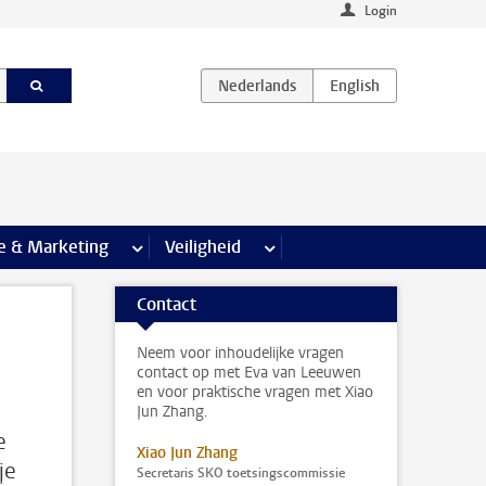
Login
agina’s
e & Marketing
meer Communicatie & Marketing pagina’s
Veiligheid
meer Veiligheid pagina’s
Contact
Neem voor inhoudelijke vragen
contact op met Eva van Leeuwen
en voor praktische vragen met Xiao
Jun Zhang.
e
Xiao Jun Zhang
je
Secretaris SKO toetsingscommissie