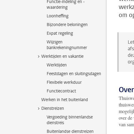
Functie-indeling en -
werkz
waardering
om op
Loonheffing
Bijzondere beloningen
Expat regeling
Le
Wijzigen
bankrekeningnummer
af
de
Werktijden en vakantie
or
Werktijden
Feestdagen en sluitingsdagen
Flexibele werkduur
Over
Functiecontract
Thuiswer
Werken in het buitenland
thuiswe
Dienstreizen
mogelij
Vergoeding binnenlandse
over de
dienstreis
van sa
Buitenlandse dienstreizen