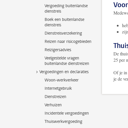
Voo
Vergoeding buitenlandse
dienstreis
Medewer
Boek een buitenlandse
dienstreis
heb
zij
Dienstreisverzekering
Reizen naar risicogebieden
Thui
Reizigersadvies
De thui
Veelgestelde vragen
25 per 
buitenlandse dienstreizen
Vergoedingen en declaraties
Of je i
je de ve
Woon-werkverkeer
Internetgebruik
Dienstreizen
Verhuizen
Incidentele vergoedingen
Thuiswerkvergoeding