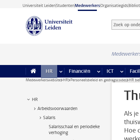
Ga direct naar de inhoud
Universiteit Leiden
Studenten
Medewerkers
Organisatiegids
Biblio
Zoek op onder
Zoekterm
Medewerker
HR
meer HR pagina’s
Financiën
meer Financiën pagi
ICT
meer ICT
Facil
Medewerkerswebsite
HR
Personeelsbeleid en gedragscodes
HR bel
Th
HR
Arbeidsvoorwaarden
Als j
Salaris
thuis
Salarisschaal en periodieke
Hoe d
verhoging
werke