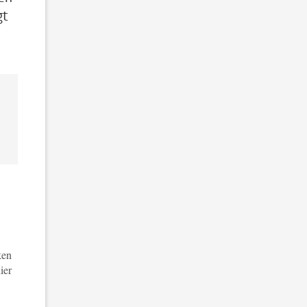
gt
ken
ier