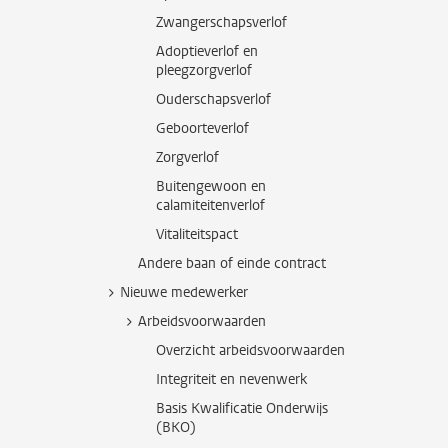
Zwangerschapsverlof
Adoptieverlof en
pleegzorgverlof
Ouderschapsverlof
Geboorteverlof
Zorgverlof
Buitengewoon en
calamiteitenverlof
Vitaliteitspact
Andere baan of einde contract
Nieuwe medewerker
Arbeidsvoorwaarden
Overzicht arbeidsvoorwaarden
Integriteit en nevenwerk
Basis Kwalificatie Onderwijs
(BKO)