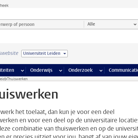
theek
werp of persoon en selecteer categorie
Alle
swebsite
Universiteit Leiden
na’s
 pagina’s
iteiten
meer Faciliteiten pagina’s
Onderwijs
meer Onderwijs pagina’s
Onderzoek
meer Onderzoek p
Communicati
eid
Thuiswerken
uiswerken
e werk het toelaat, dan kun je voor een deel
werken en voor een deel op de universitaire locatie
eze combinatie van thuiswerken en op de universit
n er precies uitziet voor jou, hangt af van jouw ei