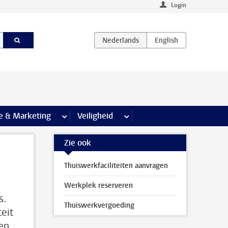
Login
agina’s
e & Marketing
meer Communicatie & Marketing pagina’s
Veiligheid
meer Veiligheid pagina’s
Zie ook
Thuiswerkfaciliteiten aanvragen
Werkplek reserveren
s.
Thuiswerkvergoeding
eit
gen