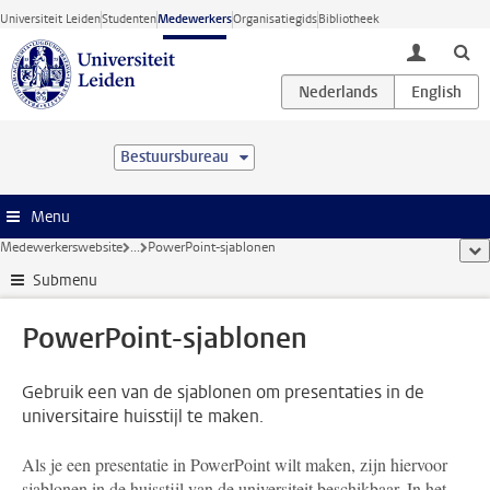
Ga direct naar de inhoud
Universiteit Leiden
Studenten
Medewerkers
Organisatiegids
Bibliotheek
toggle lo
Bestuursbureau
Menu
Medewerkerswebsite
...
PowerPoint-sjablonen
too
Submenu
PowerPoint-sjablonen
Gebruik een van de sjablonen om presentaties in de
universitaire huisstijl te maken.
Als je een presentatie in PowerPoint wilt maken, zijn hiervoor
sjablonen in de huisstijl van de universiteit beschikbaar. In het