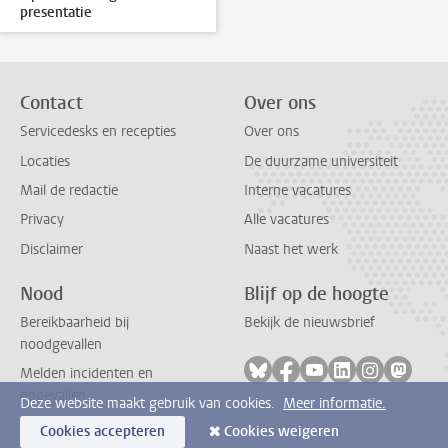
presentatie
Contact
Over ons
Servicedesks en recepties
Over ons
Locaties
De duurzame universiteit
Mail de redactie
Interne vacatures
Privacy
Alle vacatures
Disclaimer
Naast het werk
Nood
Blijf op de hoogte
Bereikbaarheid bij
Bekijk de nieuwsbrief
noodgevallen
Volg ons op bluesky
Volg ons op facebook
Volg ons op youtub
Volg ons op li
Volg ons o
Volg 
Melden incidenten en
ongevallen
Deze website maakt gebruik van cookies.
Meer informatie.
Cookies accepteren
Cookies weigeren