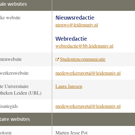
ale websites
eke website
Nieuwsredactie
nieuws@leidenuniv.nl
Webredactie
webredactie@bb.leidenuniv.nl
ntenwebsite
Studentencommunicatie
erkerswebsite
medewerkersportal@leidenuniv.nl
e Universitaire
Laura Janssen
otheken Leiden (UBL)
isatiegids
medewerkersportal@leidenuniv.nl
taire websites
ologie
Marten Jesse Pot