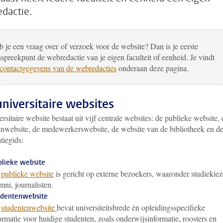
dactie.
 je een vraag over of verzoek voor de website? Dan is je eerste
spreekpunt de webredactie van je eigen faculteit of eenheid. Je vindt
contactgegevens van de webredacties
onderaan deze pagina.
 universitaire websites
rsitaire website bestaat uit vijf centrale websites: de publieke website, 
enwebsite, de medewerkerswebsite, de website van de bibliotheek en d
tiegids:
lieke website
e
publieke website
is gericht op externe bezoekers, waaronder studiekiez
mni, journalisten.
udentenwebsite
e
studentenwebsite
bevat universiteitsbrede én opleidingsspecifieke
ormatie voor huidige studenten, zoals onderwijsinformatie, roosters en