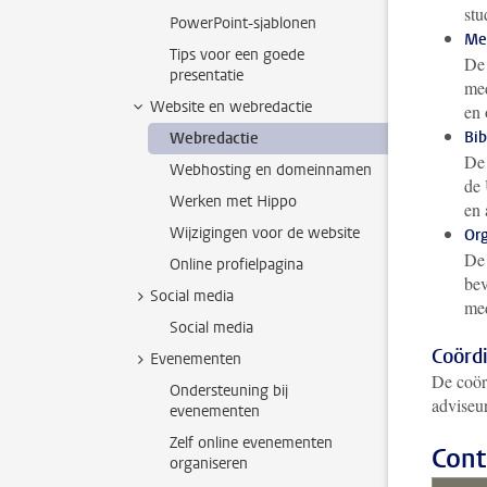
stu
PowerPoint-sjablonen
Me
Tips voor een goede
D
presentatie
med
Website en webredactie
en 
Bib
Webredactie
D
Webhosting en domeinnamen
de 
Werken met Hippo
en 
Wijzigingen voor de website
Org
D
Online profielpagina
bev
Social media
me
Social media
Coörd
Evenementen
De coör
Ondersteuning bij
advise
evenementen
Zelf online evenementen
Cont
organiseren