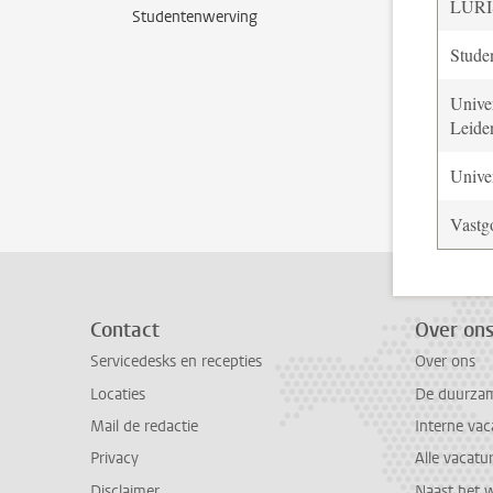
LURI
Studentenwerving
Stude
Univer
Leide
Univer
Vastg
Contact
Over on
Servicedesks en recepties
Over ons
Locaties
De duurzame
Mail de redactie
Interne vac
Privacy
Alle vacatu
Disclaimer
Naast het 