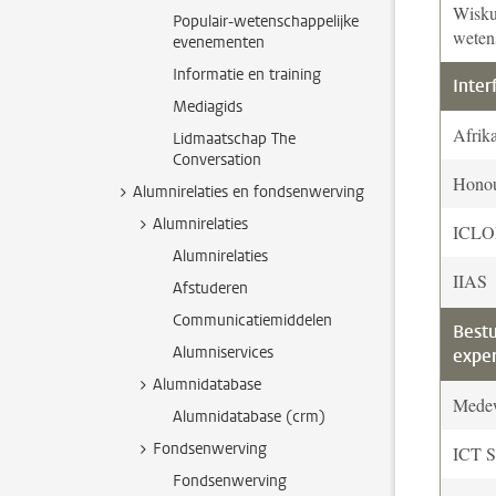
Wisku
Populair-wetenschappelijke
weten
evenementen
Informatie en training
Inter
Mediagids
Afrik
Lidmaatschap The
Conversation
Hono
Alumnirelaties en fondsenwerving
Alumnirelaties
ICL
Alumnirelaties
IIAS
Afstuderen
Communicatiemiddelen
Best
Alumniservices
exper
Alumnidatabase
Medew
Alumnidatabase (crm)
Fondsenwerving
ICT S
Fondsenwerving