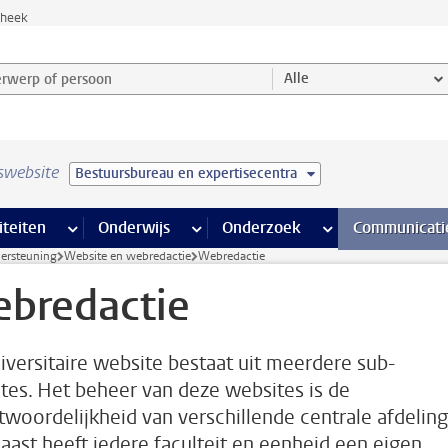
theek
werp of persoon en selecteer categorie
Alle
swebsite
Bestuursbureau en expertisecentra
na’s
 pagina’s
iteiten
meer Faciliteiten pagina’s
Onderwijs
meer Onderwijs pagina’s
Onderzoek
meer Onderzoek p
Communicati
dersteuning
Website en webredactie
Webredactie
bredactie
iversitaire website bestaat uit meerdere sub-
tes. Het beheer van deze websites is de
twoordelijkheid van verschillende centrale afdeling
aast heeft iedere faculteit en eenheid een eigen