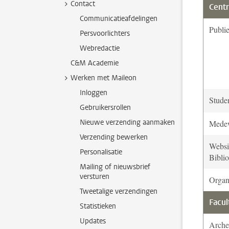
Contact
Centr
Communicatieafdelingen
Publi
Persvoorlichters
Webredactie
C&M Academie
Werken met Maileon
Inloggen
Stude
Gebruikersrollen
Nieuwe verzending aanmaken
Medew
Verzending bewerken
Websit
Personalisatie
Bibli
Mailing of nieuwsbrief
versturen
Organ
Tweetalige verzendingen
Facul
Statistieken
Updates
Arche