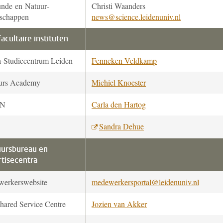
nde en Natuur­
Christi Waanders
schappen
news@science.leidenuniv.nl
facultaire instituten
a-Studiecentrum Leiden
Fenneken Veldkamp
urs Academy
Michiel Knoester
ON
Carla den Hartog
Sandra Dehue
uursbureau en
tisecentra
erkerswebsite
medewerkersportal@leidenuniv.nl
hared Service Centre
Jozien van Akker