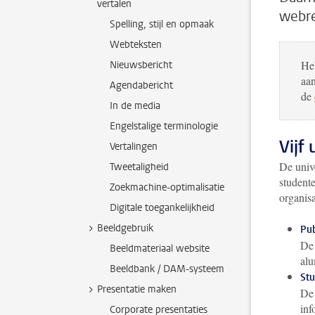
vertalen
webre
Spelling, stijl en opmaak
Webteksten
Heb
Nieuwsbericht
aan
Agendabericht
de
In de media
Engelstalige terminologie
Vijf
Vertalingen
De unive
Tweetaligheid
student
Zoekmachine-optimalisatie
organisa
Digitale toegankelijkheid
Beeldgebruik
Pub
D
Beeldmateriaal website
alu
Beeldbank / DAM-systeem
St
Presentatie maken
D
inf
Corporate presentaties