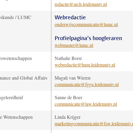
redactie@arch.leidenuniv.nl
eskunde / LUMC
Webredactie
onderwijscommunicatie@lumc.nl
Profielpagina’s hoogleraren
webmaster@lumc.nl
eswetenschappen
Nathalie Borst
webredactie@hum.leidenuniv.nl
nance and Global Affairs
Magali van Wieren
communicatie@fgga.leidenuniv.nl
sgeleerdheid
Sanne de Boer
communicatie@law.leidenuniv.nl
le Wetenschappen
Linda Krijger
marketingcommunicatie@fsw.leidenuniv.