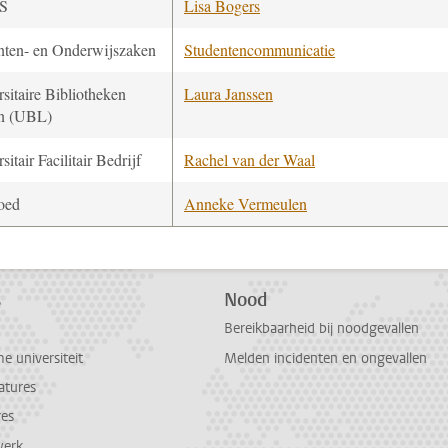
S
Lisa Bogers
nten- en Onderwijszaken
Studentencommunicatie
sitaire Bibliotheken
Laura Janssen
n (UBL)
sitair Facilitair Bedrijf
Rachel van der Waal
oed
Anneke Vermeulen
s
Nood
Bereikbaarheid bij noodgevallen
 universiteit
Melden incidenten en ongevallen
atures
res
werk