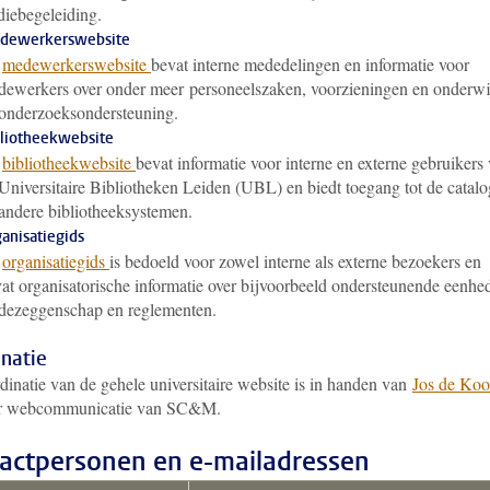
diebegeleiding.
dewerkerswebsite
e
medewerkerswebsite
bevat interne mededelingen en informatie voor
ewerkers over onder meer personeelszaken, voorzieningen en onderwi
onderzoeksondersteuning.
liotheekwebsite
e
bibliotheekwebsite
bevat informatie voor interne en externe gebruikers
Universitaire Bibliotheken Leiden (UBL) en biedt toegang tot de catal
andere bibliotheeksystemen.
anisatiegids
e
organisatiegids
is bedoeld voor zowel interne als externe bezoekers en
at organisatorische informatie over bijvoorbeeld ondersteunende eenhe
dezeggenschap en reglementen.
inatie
dinatie van de gehele universitaire website is in handen van
Jos de Koo
ur webcommunicatie van SC&M.
actpersonen en e-mailadressen