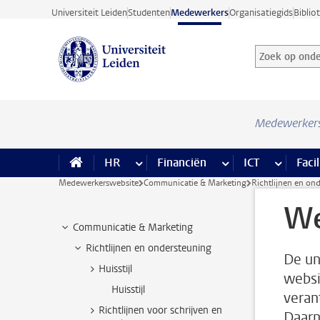
Ga direct naar de inhoud
Universiteit Leiden
Studenten
Medewerkers
Organisatiegids
Biblio
Zoek op onder
Zoekterm
Medewerker
HR
meer HR pagina’s
Financiën
meer Financiën pagi
ICT
meer ICT
Facil
Medewerkerswebsite
Communicatie & Marketing
Richtlijnen en on
We
Communicatie & Marketing
Richtlijnen en ondersteuning
De un
Huisstijl
websi
Huisstijl
veran
Richtlijnen voor schrijven en
Daarn