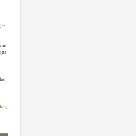
js-
 van
ogus
den,
ker
,