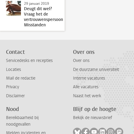
29 januari 2019
Deugt dit wel?
Vraag het de
vertrouwenspersoon
Misstanden
Contact
Over ons
Servicedesks en recepties
Over ons
Locaties
De duurzame universiteit
Mail de redactie
Interne vacatures
Privacy
Alle vacatures
Disclaimer
Naast het werk
Nood
Blijf op de hoogte
Bereikbaarheid bij
Bekijk de nieuwsbrief
noodgevallen
Volg ons op bluesky
Volg ons op facebook
Volg ons op youtub
Volg ons op li
Volg ons o
Volg 
Melden incidenten en