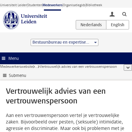
Ga direct naar de inhoud
Universiteit Leiden
Studenten
Medewerkers
Organisatiegids
Bibliotheek
toggle lo
Bestuursbureau en expertisecentra
Menu
Medewerkerswebsite
...
Vertrouwelijk advies van een vertrouwenspersoon
too
Submenu
Vertrouwelijk advies van een
vertrouwenspersoon
Aan een vertrouwenspersoon vertel je vertrouwelijke
zaken. Bijvoorbeeld over pesten, (seksuele) intimidatie,
agressie en discriminatie. Maar ook bij problemen met je