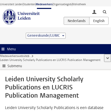
Ga direct naar de inhoud
Universiteit Leiden
Studenten
Medewerkers
Organisatiegids
Bibliotheek
toggle lo
Geneeskunde/LUMC
Menu
Medewerkerswebsite
...
too
Leiden University Scholarly Publications en LUCRIS Publication Management
Submenu
Leiden University Scholarly
Publications en LUCRIS
Publication Management
Leiden University Scholarly Publications is een database