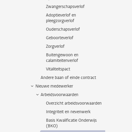
Zwangerschapsverlof
Adoptieverlof en
pleegzorgverlof
Ouderschapsverlof
Geboorteverlof
Zorgverlof
Buitengewoon en
calamiteitenverlof
Vitaliteitspact
Andere baan of einde contract
Nieuwe medewerker
Arbeidsvoorwaarden
Overzicht arbeidsvoorwaarden
Integriteit en nevenwerk
Basis Kwalificatie Onderwijs
(BKO)