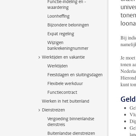
Functie-indeling en -
univer
waardering
tonen.
Loonheffing
loona
Bijzondere beloningen
Expat regeling
Bij indi
Wijzigen
namelijk
bankrekeningnummer
Werktijden en vakantie
Je moet 
tonen aa
Werktijden
Nederla
Feestdagen en sluitingsdagen
Hieronde
Flexibele werkduur
kunt to
Functiecontract
Geld
Werken in het buitenland
Gel
Dienstreizen
Vlu
Vergoeding binnenlandse
Dip
dienstreis
Gel
Buitenlandse dienstreizen
lan