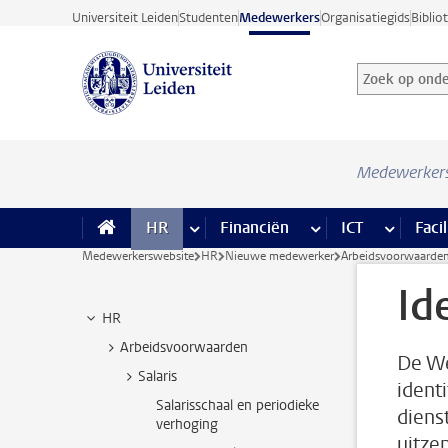
Ga direct naar de inhoud
Universiteit Leiden
Studenten
Medewerkers
Organisatiegids
Biblio
Zoek op onder
Zoekterm
Medewerker
HR
meer HR pagina’s
Financiën
meer Financiën pagi
ICT
meer ICT
Facil
Medewerkerswebsite
HR
Nieuwe medewerker
Arbeidsvoorwaarde
Id
HR
Arbeidsvoorwaarden
De We
Salaris
ident
Salarisschaal en periodieke
diens
verhoging
uitzen