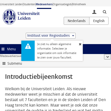
Ga direct naar de inhoud
Universiteit Leiden
Studenten
Medewerkers
Organisatiegids
Bibliotheek
toggle lo
Instituut voor Regiostudies
Je ziet nu alleen algemene
informatie. Selecteer je
Menu
organisatie om ook informatie
Medewerkerswebsite
...
Introductiebijeenkomst
too
te zien over jouw faculteit.
Submenu
Introductiebijeenkomst
Welkom bij de Universiteit Leiden. Als nieuwe
medewerker weet je misschien al dat de universiteit
bestaat uit 7 faculteiten en je in de steden Leiden of Den
Haag terecht kan komen. Maar weet je ook dat onze
universiteit de oudste is in Nederland en wat het motto