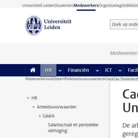
Ga direct naar de inhoud
Universiteit Leiden
Studenten
Medewerkers
Organisatiegids
Biblio
Zoek op onder
Zoekterm
Medewerker
HR
meer HR pagina’s
Financiën
meer Financiën pagi
ICT
meer ICT
Facil
Medewerkerswebsite
HR
Arbeidsvoorwaarden
Cao
Cao Nederlands
Ca
HR
Un
Arbeidsvoorwaarden
Salaris
De ar
Salarisschaal en periodieke
verhoging
gereg