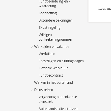
Functie-indeling en -
waardering
Lees me
Loonheffing
Bijzondere beloningen
Expat regeling
Wijzigen
bankrekeningnummer
Werktijden en vakantie
Werktijden
Feestdagen en sluitingsdagen
Flexibele werkduur
Functiecontract
Werken in het buitenland
Dienstreizen
Vergoeding binnenlandse
dienstreis
Buitenlandse dienstreizen