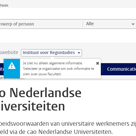
theek
werp of persoon en selecteer categorie
Alle
swebsite
Instituut voor Regiostudies
Je ziet nu alleen algemene informatie.
na’s
 pagina’s
iteiten
meer Faciliteiten pagina’s
Onderwijs
meer Onderwijs pagina’s
Onderzoek
meer Onderzoek p
Communicati
Selecteer je organisatie om ook informatie te
zien over jouw faculteit.
e Universiteiten
o Nederlandse
iversiteiten
beidsvoorwaarden van universitaire werknemers zi
eld via de cao Nederlandse Universiteiten.