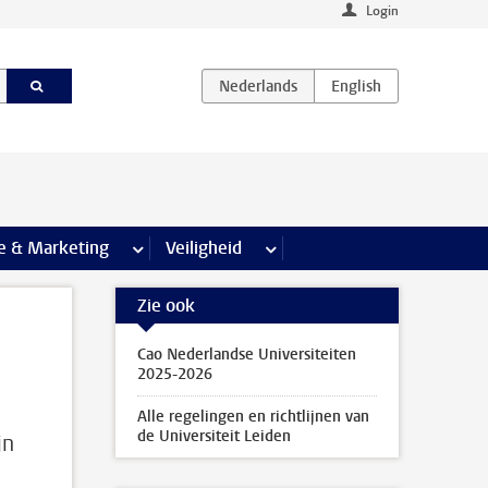
Login
agina’s
e & Marketing
meer Communicatie & Marketing pagina’s
Veiligheid
meer Veiligheid pagina’s
Zie ook
Cao Nederlandse Universiteiten
2025-2026
Alle regelingen en richtlijnen van
de Universiteit Leiden
jn