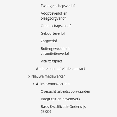
Zwangerschapsverlof
Adoptieverlof en
pleegzorgverlof
Ouderschapsverlof
Geboorteverlof
Zorgverlof
Buitengewoon en
calamiteitenverlof
Vitaliteitspact
Andere baan of einde contract
Nieuwe medewerker
Arbeidsvoorwaarden
Overzicht arbeidsvoorwaarden
Integriteit en nevenwerk
Basis Kwalificatie Onderwijs
(BKO)