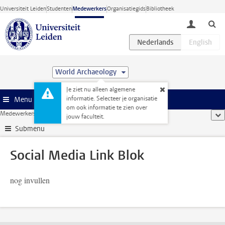
Ga direct naar de inhoud
Universiteit Leiden
Studenten
Medewerkers
Organisatiegids
Bibliotheek
toggle lo
World Archaeology
Je ziet nu alleen algemene
informatie. Selecteer je organisatie
Menu
om ook informatie te zien over
Medewerkerswebsite
...
Social Media Link Blok
too
jouw faculteit.
Submenu
Social Media Link Blok
nog invullen