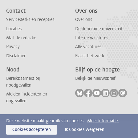
Contact
Over ons
Servicedesks en recepties
Over ons
Locaties
De duurzame universiteit
Mail de redactie
Interne vacatures
Privacy
Alle vacatures
Disclaimer
Naast het werk
Nood
Blijf op de hoogte
Bereikbaarheid bij
Bekijk de nieuwsbrief
noodgevallen
Volg ons op bluesky
Volg ons op facebook
Volg ons op youtub
Volg ons op li
Volg ons o
Volg 
Melden incidenten en
ongevallen
Deze website maakt gebruik van cookies.
Meer informatie.
Cookies accepteren
Cookies weigeren