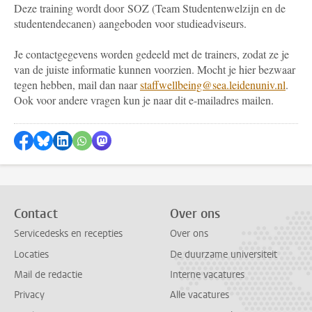
Deze training wordt door SOZ (Team Studentenwelzijn en de
studentendecanen) aangeboden voor studieadviseurs.
Je contactgegevens worden gedeeld met de trainers, zodat ze je
van de juiste informatie kunnen voorzien. Mocht je hier bezwaar
tegen hebben, mail dan naar
staffwellbeing@sea.leidenuniv.nl
.
Ook voor andere vragen kun je naar dit e-mailadres mailen.
Delen op Facebook
Delen via Bluesky
Delen op LinkedIn
Delen via WhatsApp
Delen via Mastodon
Contact
Over ons
Servicedesks en recepties
Over ons
Locaties
De duurzame universiteit
Mail de redactie
Interne vacatures
Privacy
Alle vacatures