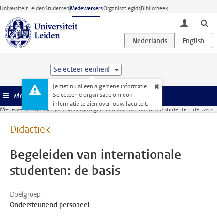
Ga direct naar de inhoud
Universiteit Leiden
Studenten
Medewerkers
Organisatiegids
Bibliotheek
toggle lo
Selecteer eenheid
Je ziet nu alleen algemene informatie.
Selecteer je organisatie om ook
Menu
informatie te zien over jouw faculteit.
Medewerkerswebsite
Cursussen
Begeleiden van internationale studenten: de basis
Didactiek
Begeleiden van internationale
studenten: de basis
Doelgroep
Ondersteunend personeel