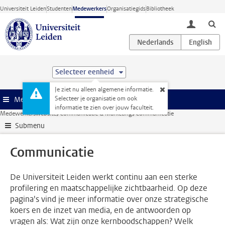
Ga direct naar de inhoud
Universiteit Leiden
Studenten
Medewerkers
Organisatiegids
Bibliotheek
toggle lo
Selecteer eenheid
Je ziet nu alleen algemene informatie.
Selecteer je organisatie om ook
Menu
informatie te zien over jouw faculteit.
Medewerkerswebsite
Communicatie & Marketing
Communicatie
Submenu
Communicatie
De Universiteit Leiden werkt continu aan een sterke
profilering en maatschappelijke zichtbaarheid. Op deze
pagina's vind je meer informatie over onze strategische
koers en de inzet van media, en de antwoorden op
vragen als: Wat zijn onze kernboodschappen? Welk