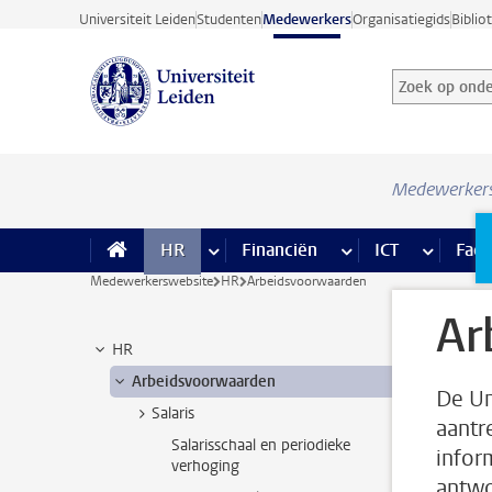
Ga direct naar de inhoud
Universiteit Leiden
Studenten
Medewerkers
Organisatiegids
Biblio
Zoek op onder
Zoekterm
Medewerker
HR
meer HR pagina’s
Financiën
meer Financiën pagi
ICT
meer ICT
Facil
Medewerkerswebsite
HR
Arbeidsvoorwaarden
Ar
HR
Arbeidsvoorwaarden
De Un
Salaris
aantr
Salarisschaal en periodieke
infor
verhoging
antwo