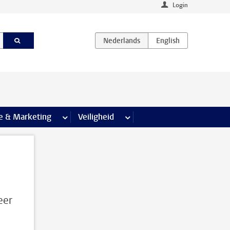
Login
agina’s
e & Marketing
meer Communicatie & Marketing pagina’s
Veiligheid
meer Veiligheid pagina’s
eer