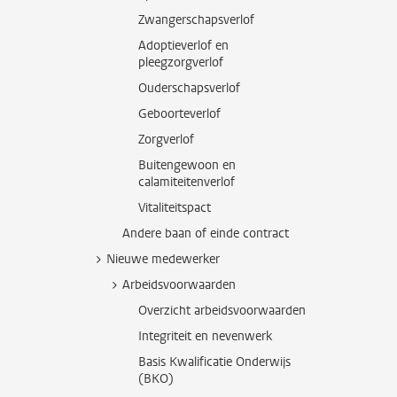
Zwangerschapsverlof
Adoptieverlof en
pleegzorgverlof
Ouderschapsverlof
Geboorteverlof
Zorgverlof
Buitengewoon en
calamiteitenverlof
Vitaliteitspact
Andere baan of einde contract
Nieuwe medewerker
Arbeidsvoorwaarden
Overzicht arbeidsvoorwaarden
Integriteit en nevenwerk
Basis Kwalificatie Onderwijs
(BKO)