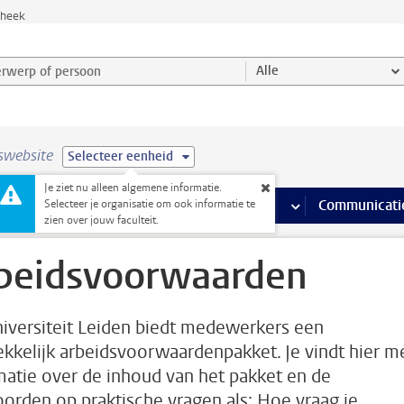
theek
werp of persoon en selecteer categorie
Alle
swebsite
Selecteer eenheid
Je ziet nu alleen algemene informatie.
na’s
 pagina’s
iteiten
meer Faciliteiten pagina’s
Onderwijs
meer Onderwijs pagina’s
Onderzoek
meer Onderzoek p
Communicati
Selecteer je organisatie om ook informatie te
zien over jouw faculteit.
beidsvoorwaarden
iversiteit Leiden biedt medewerkers een
ekkelijk arbeidsvoorwaardenpakket. Je vindt hier m
matie over de inhoud van het pakket en de
orden op praktische vragen als: Hoe vraag je