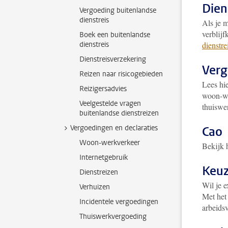
Dien
Vergoeding buitenlandse
dienstreis
Als je m
verblijf
Boek een buitenlandse
dienstreis
dienstre
Dienstreisverzekering
Verg
Reizen naar risicogebieden
Lees hi
Reizigersadvies
woon-we
Veelgestelde vragen
thuiswe
buitenlandse dienstreizen
Vergoedingen en declaraties
Cao
Woon-werkverkeer
Bekijk 
Internetgebruik
Keuz
Dienstreizen
Wil je e
Verhuizen
Met he
Incidentele vergoedingen
arbeids
Thuiswerkvergoeding