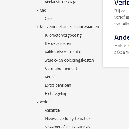
Verl
Veelgestelde vragen
Cao
Bij een 
verlof 
Cao
over all
Keuzemodel arbeidsvoorwaarden
Kilometervergoeding
Ande
Beroepskosten
Heb je
zaken w
Vakbondscontributie
Studie- en opleidingskosten
Sportabonnement
Verlof
Extra pensioen
Fietsregeling
Verlof
Vakantie
Nieuwe verlofsystematiek
Spaarverlof en sabatticals