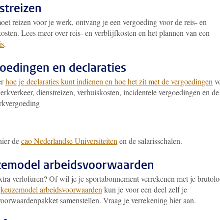
streizen
oet reizen voor je werk, ontvang je een vergoeding voor de reis- en
kosten. Lees meer over reis- en verblijfkosten en het plannen van een
is
.
oedingen en declaraties
er
hoe je declaraties kunt indienen en hoe het zit met de vergoedingen
v
rkverkeer, dienstreizen, verhuiskosten, incidentele vergoedingen en de
rkvergoeding
hier de
cao Nederlandse Universiteiten
en de salarisschalen.
emodel arbeidsvoorwaarden
xtra verlofuren? Of wil je je sportabonnement verrekenen met je brutol
t
keuzemodel arbeidsvoorwaarden
kun je voor een deel zelf je
voorwaardenpakket samenstellen. Vraag je verrekening hier aan.