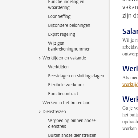
Functie-indeling en -
vakan
waardering
zijn 
Loonheffing
Bijzondere beloningen
Salar
Expat regeling
Wil je m
Wijzigen
arbeids
bankrekeningnummer
ontwerp
Werktijden en vakantie
Werk
Werktijden
Feestdagen en sluitingsdagen
Als mede
werktij
Flexibele werkduur
Functiecontract
Werk
Werken in het buitenland
Ga je v
Dienstreizen
het buit
Vergoeding binnenlandse
opdracht
dienstreis
werken d
Buitenlandse dienstreizen