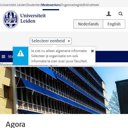
Ga direct naar de inhoud
Universiteit Leiden
Studenten
Medewerkers
Organisatiegids
Bibliotheek
toggle lo
Selecteer eenheid
Je ziet nu alleen algemene informatie.
Selecteer je organisatie om ook
Menu
informatie te zien over jouw faculteit.
Medewerkerswebsite
Locaties
Agora
Agora