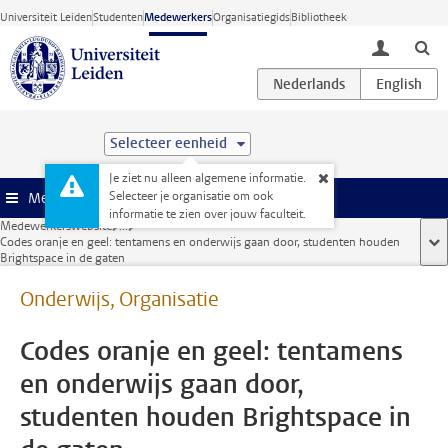
Ga direct naar de inhoud
Universiteit Leiden
Studenten
Medewerkers
Organisatiegids
Bibliotheek
toggle lo
Selecteer eenheid
Je ziet nu alleen algemene informatie.
Selecteer je organisatie om ook
Menu
informatie te zien over jouw faculteit.
Medewerkerswebsite
...
Codes oranje en geel: tentamens en onderwijs gaan door, studenten houden
too
Brightspace in de gaten
Onderwijs, Organisatie
Codes oranje en geel: tentamens
en onderwijs gaan door,
studenten houden Brightspace in