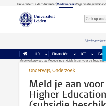
Ga direct naar de inhoud
Universiteit Leiden
Studenten
Medewerkers
Organisatiegids
Biblio
Zoek op onder
Zoekterm
Medewerker
HR
meer HR pagina’s
Financiën
meer Financiën pagi
ICT
meer ICT
Facil
Medewerkerswebsite
Mededelingen
Meld je aan voor de Sustainabil
Onderwijs, Onderzoek
Meld je aan voor 
Higher Education 
(subsidie beschi