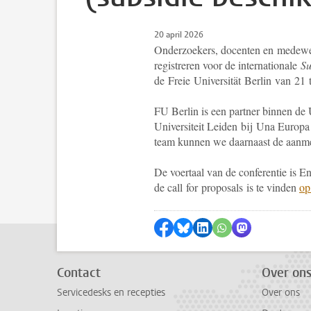
20 april 2026
Onderzoekers, docenten en medewerk
registreren voor de internationale
Su
de Freie Universität Berlin van 21
FU Berlin is een partner binnen de
Universiteit Leiden bij Una Europa
team kunnen we daarnaast de aanmel
De voertaal van de conferentie is 
de call for proposals is te vinden
op
Delen op Facebook
Delen via Bluesky
Delen op LinkedIn
Delen via WhatsA
Delen via Mas
Contact
Over on
Servicedesks en recepties
Over ons