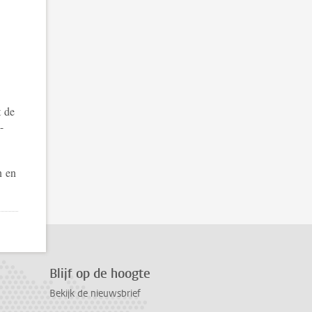
t de
-
n en
Blijf op de hoogte
Bekijk de nieuwsbrief