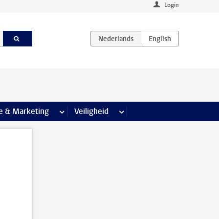
Login
agina’s
e & Marketing
meer Communicatie & Marketing pagina’s
Veiligheid
meer Veiligheid pagina’s