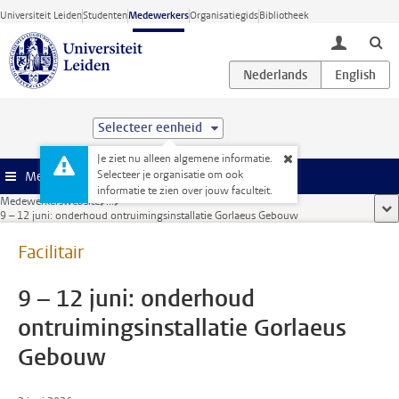
Ga direct naar de inhoud
Universiteit Leiden
Studenten
Medewerkers
Organisatiegids
Bibliotheek
toggle lo
Selecteer eenheid
Je ziet nu alleen algemene informatie.
Selecteer je organisatie om ook
Menu
informatie te zien over jouw faculteit.
Medewerkerswebsite
...
too
9 – 12 juni: onderhoud ontruimingsinstallatie Gorlaeus Gebouw
Facilitair
9 – 12 juni: onderhoud
ontruimingsinstallatie Gorlaeus
Gebouw