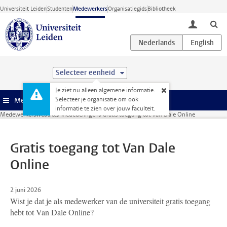
Ga direct naar de inhoud
Universiteit Leiden
Studenten
Medewerkers
Organisatiegids
Bibliotheek
toggle lo
Selecteer eenheid
Je ziet nu alleen algemene informatie.
Selecteer je organisatie om ook
Menu
informatie te zien over jouw faculteit.
Medewerkerswebsite
Mededelingen
Gratis toegang tot Van Dale Online
Gratis toegang tot Van Dale
Online
2 juni 2026
Wist je dat je als medewerker van de universiteit gratis toegang
hebt tot Van Dale Online?