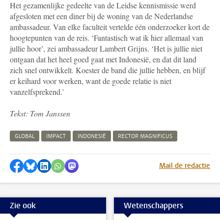
Het gezamenlijke gedeelte van de Leidse kennismissie werd
afgesloten met een diner bij de woning van de Nederlandse
ambassadeur. Van elke faculteit vertelde één onderzoeker kort de
hoogtepunten van de reis. ‘Fantastisch wat ik hier allemaal van
jullie hoor’, zei ambassadeur Lambert Grijns. ‘Het is jullie niet
ontgaan dat het heel goed gaat met Indonesië, en dat dit land
zich snel ontwikkelt. Koester de band die jullie hebben, en blijf
er keihard voor werken, want de goede relatie is niet
vanzelfsprekend.’
Tekst: Tom Janssen
GLOBAL
IMPACT
INDONESIË
RECTOR MAGNIFICUS
Delen op Facebook
Delen via Bluesky
Delen op LinkedIn
Delen via WhatsApp
Delen via Mastodon
Mail de redactie
Zie ook
Wetenschappers