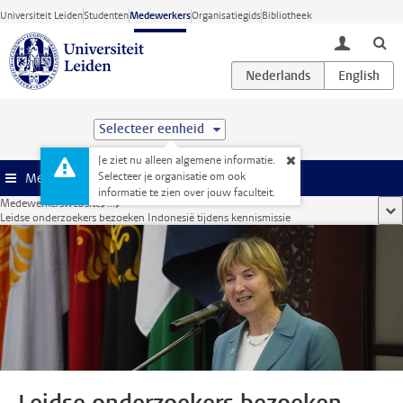
Ga direct naar de inhoud
Universiteit Leiden
Studenten
Medewerkers
Organisatiegids
Bibliotheek
toggle lo
Selecteer eenheid
Je ziet nu alleen algemene informatie.
Selecteer je organisatie om ook
Menu
informatie te zien over jouw faculteit.
Medewerkerswebsite
...
too
Leidse onderzoekers bezoeken Indonesië tijdens kennismissie