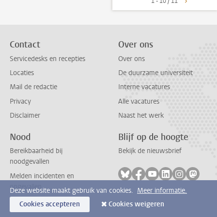
1 - 10 / 11
Contact
Over ons
Servicedesks en recepties
Over ons
Locaties
De duurzame universiteit
Mail de redactie
Interne vacatures
Privacy
Alle vacatures
Disclaimer
Naast het werk
Nood
Blijf op de hoogte
Bereikbaarheid bij
Bekijk de nieuwsbrief
noodgevallen
Volg ons op bluesky
Volg ons op facebook
Volg ons op youtub
Volg ons op li
Volg ons o
Volg 
Melden incidenten en
ongevallen
Deze website maakt gebruik van cookies.
Meer informatie.
Cookies accepteren
Cookies weigeren