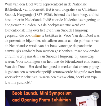
Wim van den Doel werd gepresenteerd in de Nationale
Bibliotheek van Indonesië. Het is een biografie van Christiaan
Snouck Hurgronje (1857-1936), bekend als islamoloog, arabist,
bestuurder in Nederlands-Indië voor de Nederlandse regering en
hoogleraar in Leiden. Na de boekpresentatie werd een
fototentoonstelling over het leven van Snouck Hurgronje
geopend, die ook
online
te bekijken is
. Voor Van den Doel was
de presentatie bijzonder, niet alleen omdat aan de publicatie van
de Nederlandse versie van het boek vanwege de pandemie
nauwelijks aandacht kon worden geschonken, maar ook omdat
er ruim veertig nazaten van Snouck Hurgronje bij aanwezig
waren. Voor sommigen van hen was de bijeenkomst emotioneel.
Van den Doel: ‘Het deed hen goed te merken dat er een poging
is gedaan een wetenschappelijk verantwoorde biografie over hun
voorvader te schrijven, waarin een evenwichtig beeld van zijn
leven is geschetst.’
vergro