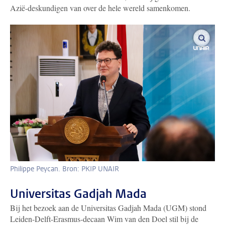
Azië-deskundigen van over de hele wereld samenkomen.
vergro
Philippe Peycan. Bron: PKIP UNAIR
Universitas Gadjah Mada
Bij het bezoek aan de Universitas Gadjah Mada (UGM) stond
Leiden-Delft-Erasmus-decaan Wim van den Doel stil bij de