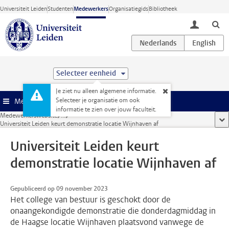
Ga direct naar de inhoud
Universiteit Leiden
Studenten
Medewerkers
Organisatiegids
Bibliotheek
toggle lo
Selecteer eenheid
Je ziet nu alleen algemene informatie.
Selecteer je organisatie om ook
Menu
informatie te zien over jouw faculteit.
Medewerkerswebsite
...
too
Universiteit Leiden keurt demonstratie locatie Wijnhaven af
Universiteit Leiden keurt
demonstratie locatie Wijnhaven af
Gepubliceerd op 09 november 2023
Het college van bestuur is geschokt door de
onaangekondigde demonstratie die donderdagmiddag in
de Haagse locatie Wijnhaven plaatsvond vanwege de