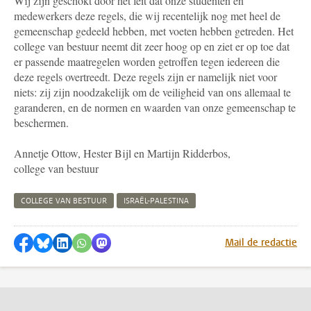
Wij zijn geschokt door het feit dat onze studenten en
medewerkers deze regels, die wij recentelijk nog met heel de
gemeenschap gedeeld hebben, met voeten hebben getreden. Het
college van bestuur neemt dit zeer hoog op en ziet er op toe dat
er passende maatregelen worden getroffen tegen iedereen die
deze regels overtreedt. Deze regels zijn er namelijk niet voor
niets: zij zijn noodzakelijk om de veiligheid van ons allemaal te
garanderen, en de normen en waarden van onze gemeenschap te
beschermen.
Annetje Ottow, Hester Bijl en Martijn Ridderbos,
college van bestuur
COLLEGE VAN BESTUUR
ISRAËL-PALESTINA
Delen op Facebook
Delen via Bluesky
Delen op LinkedIn
Delen via WhatsApp
Delen via Mastodon
Mail de redactie